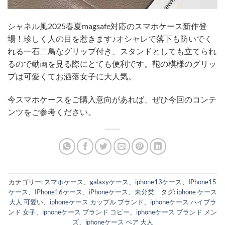
シャネル風2025春夏magsafe対応のスマホケース新作登
場！珍しく人の目を惹きます♪オシャレで落下も防いでく
れる一石二鳥なグリップ付き、スタンドとしても立てられ
るので動画を見る際にとても便利です。鞄の模様のグリッ
プは可愛くてお洒落女子に大人気。
今スマホケースをご購入意向があれば、ぜひ今回のコンテ
ンツをご参考ください。
カテゴリー:
スマホケース
、
galaxyケース
、
iphone13ケース
、
IPhone15
ケース
、
IPhone16ケース
、
iPhoneケース
、
未分类
タグ:
iphone ケース
大人 可愛い
、
iphoneケース カップル ブランド
、
iphoneケース ハイブラ
ンド 女子
、
iphoneケース ブランド コピー
、
iphoneケース ブランド メン
ズ
、
iphoneケース ペア 大人