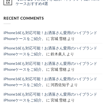
風
で
ー
自
り
ト
5月
ケースおすすめ4選
の
品
ス】
撮
ま
は
カ
格
ル
り
【保
せ
ま
コ
ー
が
イ・
で
存
ん
だ
メ
ド
高
ヴ
映
版】
あ
ン
RECENT COMMENTS
収
ま
ィ
え
大
り
ト
納
る
ト
る！
人
ま
は
＆
ハ
ン
ins
女
せ
ま
シ
イ
と
ト
子
ん
だ
ョ
ブ
シ
レ
が
あ
iPhone16Eも対応可能！お洒落さん愛用のハイブランド
ル
ラ
ャ
ン
選
り
ダ
ン
ネ
ド
ぶ
ま
iPhoneケースをご紹介。
に
宮城 雪穂
より
ー
ド
ル
で
ハ
せ
ス
iPhone
が
話
イ
ん
ト
ケ
愛
題
ブ
iPhone16Eも対応可能！お洒落さん愛用のハイブランド
ラ
ー
さ
の
ラ
ッ
ス
れ
主
ン
iPhoneケースをご紹介。
に
鈴木眞人
より
プ
厳
る
役
ド
付
選
理
級
風
き
4
由
ハ
IPhone
iPhone16Eも対応可能！お洒落さん愛用のハイブランド
iPhone
選
と
イ
ケ
ケ
へ
お
ブ
ー
iPhoneケースをご紹介。
に
宮城 雪穂
より
ー
の
す
ラ
ス
ス
す
ン
お
特
め
ド
す
iPhone16Eも対応可能！お洒落さん愛用のハイブランド
集。
モ
IPhone
す
へ
デ
ケ
め
iPhoneケースをご紹介。
に
河西佐知子
より
の
ル
ー
4
紹
ス。
選
介。
へ
へ
iPhone16Eも対応可能！お洒落さん愛用のハイブランド
へ
の
の
の
iPhoneケースをご紹介。
に
宮城 雪穂
より