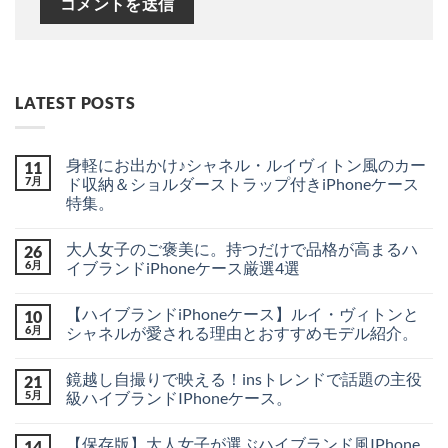
LATEST POSTS
身軽にお出かけ♪シャネル・ルイヴィトン風のカー
11
7月
ド収納＆ショルダーストラップ付きiPhoneケース
特集。
身
コ
軽
メ
大人女子のご褒美に。持つだけで品格が高まるハ
26
に
ン
お
ト
6月
イブランドiPhoneケース厳選4選
出
は
か
大
ま
コ
け
人
だ
メ
【ハイブランドiPhoneケース】ルイ・ヴィトンと
10
♪
女
あ
ン
シ
子
り
ト
6月
シャネルが愛される理由とおすすめモデル紹介。
ャ
の
ま
は
ネ
ご
【ハ
せ
ま
コ
ル・
褒
イ
ん
だ
メ
鏡越し自撮りで映える！insトレンドで話題の主役
21
ル
美
ブ
あ
ン
イ
に。
ラ
り
ト
5月
級ハイブランドIPhoneケース。
ヴ
持
ン
ま
は
ィ
つ
ド
鏡
せ
ま
コ
ト
だ
iPhone
越
ん
だ
メ
【保存版】大人女子が選ぶハイブランド風IPhone
14
ン
け
ケ
し
あ
ン