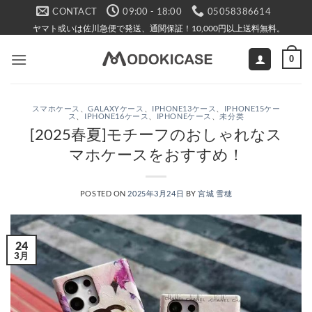
Skip
CONTACT
09:00 - 18:00
05058386614
to
ヤマト或いは佐川急便で発送、通関保証！10,000円以上送料無料。
content
0
スマホケース
、
GALAXYケース
、
IPHONE13ケース
、
IPHONE15ケー
ス
、
IPHONE16ケース
、
IPHONEケース
、
未分类
[2025春夏]モチーフのおしゃれなス
マホケースをおすすめ！
POSTED ON
2025年3月24日
BY
宮城 雪穂
24
3月