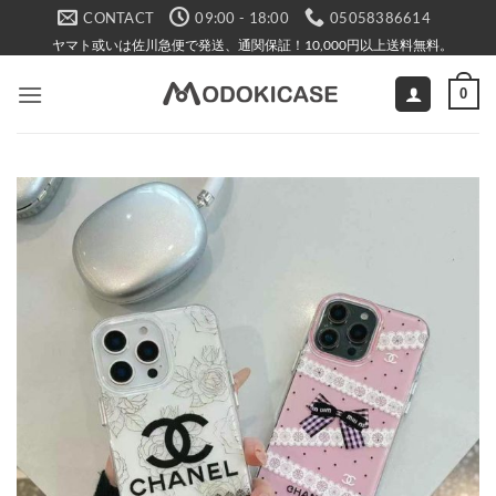
Skip
CONTACT
09:00 - 18:00
05058386614
to
ヤマト或いは佐川急便で発送、通関保証！10,000円以上送料無料。
content
0