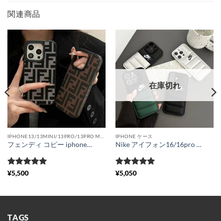
関連商品
在庫切れ
IPHONE13/13MINI/13PRO/13PRO MAX
IPHONE ケース
フェンディ コピー iphoneケース17 海外 セレブ メンズ iphone16pro/15 カバー ビジネス風 fendi 布 スマホケース iphone14pro max お揃い iphone13 携帯ケース 人気 韓国 iphone16pro スマホカバー 安い 軽量
Nike アイフォン16/16pro max カバー 新作 ナイキ iphone15/14pro ケース お揃い さりげない スマホケース 13/12 ダウン 個性 的 おしゃれ
5段階中
5
の
5段階中
5
の
¥
5,500
¥
5,050
評価
評価
TAGS