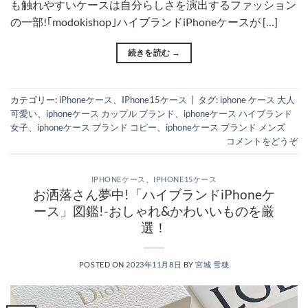
も触れやすいケースは自分らしさを演出するファッション
の一部!｢modokishop｣ハイブランドiPhoneケースが […]
続きを読む
→
カテゴリー:
iPhoneケース
、
IPhone15ケース
|
タグ:
iphone ケース 大人
可愛い
、
iphoneケース カップル ブランド
、
iphoneケース ハイブランド
女子
、
iphoneケース ブランド コピー
、
iphoneケース ブランド メンズ
コメントをどうぞ
IPHONEケース
、
IPHONE15ケース
お洒落さん夢中!「ハイブランドiPhoneケ
ース」図鑑!-おしゃれ&かわいいものを厳
選！
POSTED ON
2023年11月8日
BY
宮城 雪穂