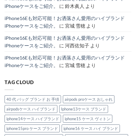
ダ
ン
ネ
ド
iPhoneケースをご紹介。
に
鈴木眞人
より
ー
ド
ル
で
ス
iPhone
が
話
ト
ケ
愛
題
iPhone16Eも対応可能！お洒落さん愛用のハイブランド
ラ
ー
さ
の
ッ
ス
れ
主
iPhoneケースをご紹介。
に
宮城 雪穂
より
プ
厳
る
役
付
選
理
級
き
4
由
ハ
iPhone16Eも対応可能！お洒落さん愛用のハイブランド
iPhone
選
と
イ
ケ
へ
お
ブ
iPhoneケースをご紹介。
に
河西佐知子
より
ー
の
す
ラ
ス
す
ン
特
め
ド
iPhone16Eも対応可能！お洒落さん愛用のハイブランド
集。
モ
IPhone
へ
デ
ケ
iPhoneケースをご紹介。
に
宮城 雪穂
より
の
ル
ー
紹
ス。
介。
へ
へ
の
TAG CLOUD
の
40 代 バッグ ブランド お 手頃
airpods proケース おしゃれ
airpodsケース ハイブランド
Iphone13ケース ブランド
iphone14ケース ハイブランド
iphone15 ケース ヴィトン
iphone15pro ケース ブランド
iphone16 ケース ハイ ブランド