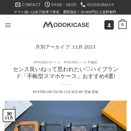
Skip
CONTACT
09:00 - 18:00
05058386614
to
ヤマト或いは佐川急便で発送、通関保証！10,000円以上送料無料。
content
0
月別アーカイブ:
11月 2023
IPHONE15ケース
、
IPHONEケース 手帳型
センス良いねって思われたい♡ハイブラン
ド「手帳型スマホケース」おすすめ4選!
POSTED ON
2023年11月30日
BY
宮城 雪穂
30
11月