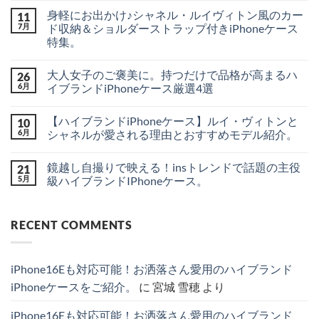
年
メ
身軽にお出かけ♪シャネル・ルイヴィトン風のカー
11
秋
ン
上
ト
7月
ド収納＆ショルダーストラップ付きiPhoneケース
陸？
は
特集。
新
ま
型
だ
身
コ
iPhone
あ
軽
メ
18
り
大人女子のご褒美に。持つだけで品格が高まるハ
26
に
ン
シ
ま
お
ト
6月
イブランドiPhoneケース厳選4選
リ
せ
出
は
ー
ん
か
大
ま
コ
ズ
け
人
だ
メ
の
【ハイブランドiPhoneケース】ルイ・ヴィトンと
10
♪
女
あ
ン
最
シ
子
り
ト
6月
シャネルが愛される理由とおすすめモデル紹介。
新
ャ
の
ま
は
リ
ネ
ご
【ハ
せ
ま
コ
ー
ル・
褒
イ
ん
だ
メ
ク
鏡越し自撮りで映える！insトレンドで話題の主役
21
ル
美
ブ
あ
ン
＆
イ
に。
ラ
り
ト
5月
級ハイブランドIPhoneケース。
噂
ヴ
持
ン
ま
は
を
ィ
つ
ド
鏡
せ
ま
コ
分
ト
だ
iPhone
越
ん
だ
メ
か
ン
け
ケ
し
あ
ン
り
RECENT COMMENTS
風
で
ー
自
り
ト
や
の
品
ス】
撮
ま
は
す
カ
格
ル
り
せ
ま
く
ー
が
イ・
で
ん
だ
徹
ド
高
ヴ
映
あ
底
iPhone16Eも対応可能！お洒落さん愛用のハイブランド
収
ま
ィ
え
り
解
納
る
ト
る！
ま
説！
iPhoneケースをご紹介。
に
宮城 雪穂
より
＆
ハ
ン
ins
せ
へ
シ
イ
と
ト
ん
の
ョ
ブ
シ
レ
iPhone16Eも対応可能！お洒落さん愛用のハイブランド
ル
ラ
ャ
ン