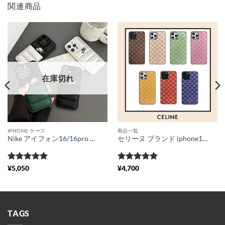
関連商品
在庫切れ
IPHONE ケース
商品一覧
Nike アイフォン16/16pro max カバー 新作 ナイキ iphone15/14pro ケース お揃い さりげない スマホケース 13/12 ダウン 個性 的 おしゃれ
セリーヌ ブランド iphone15/15proケース 可愛い celine 風 iphone14pro/13 保護カバー お揃い シンプル スマホケース11/11pro ちゃんと届く トリオンフ柄 iphonexs max/xr かばー 2021 新作
5段階中
5
の
5段階中
5
の
¥
5,050
¥
4,700
評価
評価
TAGS