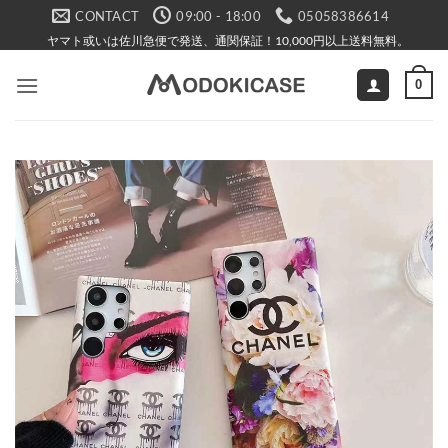
Skip
CONTACT
09:00 - 18:00
05058386614
to
ヤマト或いは佐川急便で発送、通関保証！10,000円以上送料無料。
content
0