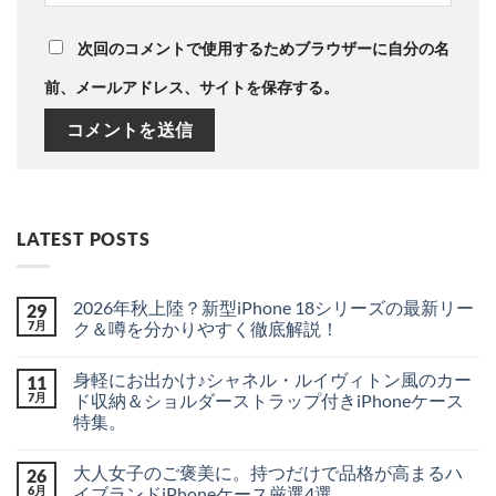
次回のコメントで使用するためブラウザーに自分の名
前、メールアドレス、サイトを保存する。
LATEST POSTS
2026年秋上陸？新型iPhone 18シリーズの最新リー
29
7月
ク＆噂を分かりやすく徹底解説！
2026
コ
年
メ
身軽にお出かけ♪シャネル・ルイヴィトン風のカー
11
秋
ン
上
ト
7月
ド収納＆ショルダーストラップ付きiPhoneケース
陸？
は
特集。
新
ま
型
だ
身
コ
iPhone
あ
軽
メ
18
り
大人女子のご褒美に。持つだけで品格が高まるハ
26
に
ン
シ
ま
お
ト
6月
イブランドiPhoneケース厳選4選
リ
せ