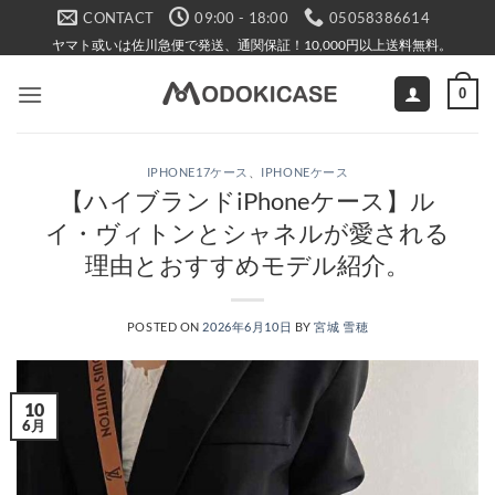
Skip
CONTACT
09:00 - 18:00
05058386614
to
ヤマト或いは佐川急便で発送、通関保証！10,000円以上送料無料。
content
0
IPHONE17ケース
、
IPHONEケース
【ハイブランドiPhoneケース】ル
イ・ヴィトンとシャネルが愛される
理由とおすすめモデル紹介。
POSTED ON
2026年6月10日
BY
宮城 雪穂
10
6月