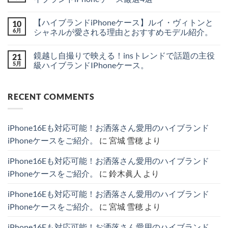
出
は
ー
ん
か
大
ま
コ
ズ
け
人
だ
メ
の
【ハイブランドiPhoneケース】ルイ・ヴィトンと
10
♪
女
あ
ン
最
シ
子
り
ト
6月
シャネルが愛される理由とおすすめモデル紹介。
新
ャ
の
ま
は
リ
ネ
ご
【ハ
せ
ま
コ
ー
ル・
褒
イ
ん
だ
メ
ク
鏡越し自撮りで映える！insトレンドで話題の主役
21
ル
美
ブ
あ
ン
＆
イ
に。
ラ
り
ト
5月
級ハイブランドIPhoneケース。
噂
ヴ
持
ン
ま
は
を
ィ
つ
ド
鏡
せ
ま
コ
分
ト
だ
iPhone
越
ん
だ
メ
か
ン
け
ケ
し
あ
ン
り
RECENT COMMENTS
風
で
ー
自
り
ト
や
の
品
ス】
撮
ま
は
す
カ
格
ル
り
せ
ま
く
ー
が
イ・
で
ん
だ
徹
ド
高
ヴ
映
あ
底
iPhone16Eも対応可能！お洒落さん愛用のハイブランド
収
ま
ィ
え
り
解
納
る
ト
る！
ま
説！
iPhoneケースをご紹介。
に
宮城 雪穂
より
＆
ハ
ン
ins
せ
へ
シ
イ
と
ト
ん
の
ョ
ブ
シ
レ
iPhone16Eも対応可能！お洒落さん愛用のハイブランド
ル
ラ
ャ
ン
ダ
ン
ネ
ド
iPhoneケースをご紹介。
に
鈴木眞人
より
ー
ド
ル
で
ス
iPhone
が
話
ト
ケ
愛
題
iPhone16Eも対応可能！お洒落さん愛用のハイブランド
ラ
ー
さ
の
ッ
ス
れ
主
iPhoneケースをご紹介。
に
宮城 雪穂
より
プ
厳
る
役
付
選
理
級
き
4
由
ハ
iPhone16Eも対応可能！お洒落さん愛用のハイブランド
iPhone
選
と
イ