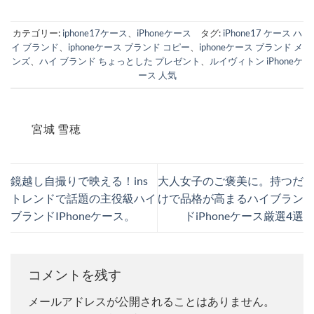
カテゴリー:
iphone17ケース
、
iPhoneケース
タグ:
iPhone17 ケース ハ
イ ブランド
、
iphoneケース ブランド コピー
、
iphoneケース ブランド メ
ンズ
、
ハイ ブランド ちょっとした プレゼント
、
ルイヴィトン iPhoneケ
ース 人気
宮城 雪穂
鏡越し自撮りで映える！ins
大人女子のご褒美に。持つだ
トレンドで話題の主役級ハイ
けで品格が高まるハイブラン
ブランドIPhoneケース。
ドiPhoneケース厳選4選
コメントを残す
メールアドレスが公開されることはありません。