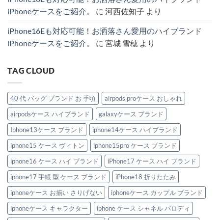
ケ
へ
お
ブ
iPhoneケースをご紹介。
に
河西佐知子
より
ー
の
す
ラ
ス
す
ン
特
め
ド
iPhone16Eも対応可能！お洒落さん愛用のハイブランド
集。
モ
IPhone
へ
デ
ケ
iPhoneケースをご紹介。
に
宮城 雪穂
より
の
ル
ー
紹
ス。
介。
へ
へ
の
TAG CLOUD
の
40 代 バッグ ブランド お 手頃
airpods proケース おしゃれ
airpodsケース ハイブランド
galaxyケース ブランド
Iphone13ケース ブランド
iphone14ケース ハイブランド
iphone15 ケース ヴィトン
iphone15pro ケース ブランド
iphone16 ケース ハイ ブランド
iPhone17 ケース ハイ ブランド
iphone17 手帳 型 ケース ブランド
iPhone18 折りたたみ
iphoneケース お揃い さりげない
iphoneケース カップル ブランド
iphoneケース キャラクター
iphone ケース シャネル パロディ