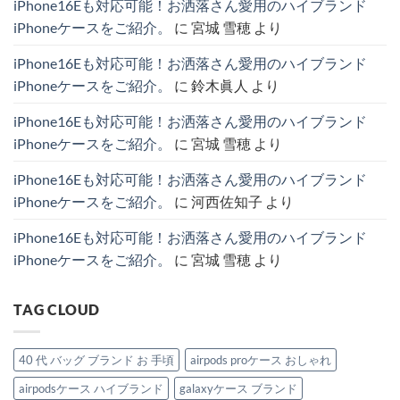
iPhone16Eも対応可能！お洒落さん愛用のハイブランド
収
ま
ィ
え
り
解
納
る
ト
る！
ま
説！
iPhoneケースをご紹介。
に
宮城 雪穂
より
＆
ハ
ン
ins
せ
へ
シ
イ
と
ト
ん
の
ョ
ブ
シ
レ
iPhone16Eも対応可能！お洒落さん愛用のハイブランド
ル
ラ
ャ
ン
ダ
ン
ネ
ド
iPhoneケースをご紹介。
に
鈴木眞人
より
ー
ド
ル
で
ス
iPhone
が
話
ト
ケ
愛
題
iPhone16Eも対応可能！お洒落さん愛用のハイブランド
ラ
ー
さ
の
ッ
ス
れ
主
iPhoneケースをご紹介。
に
宮城 雪穂
より
プ
厳
る
役
付
選
理
級
き
4
由
ハ
iPhone16Eも対応可能！お洒落さん愛用のハイブランド
iPhone
選
と
イ
ケ
へ
お
ブ
iPhoneケースをご紹介。
に
河西佐知子
より
ー
の
す
ラ
ス
す
ン
特
め
ド
iPhone16Eも対応可能！お洒落さん愛用のハイブランド
集。
モ
IPhone
へ
デ
ケ
iPhoneケースをご紹介。
に
宮城 雪穂
より
の
ル
ー
紹
ス。
介。
へ
へ
の
TAG CLOUD
の
40 代 バッグ ブランド お 手頃
airpods proケース おしゃれ
airpodsケース ハイブランド
galaxyケース ブランド