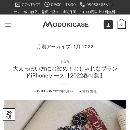
Skip
CONTACT
09:00 - 18:00
05058386614
to
ヤマト或いは佐川急便で発送、通関保証！10,000円以上送料無料。
content
0
月別アーカイブ:
1月 2022
未分类
大人っぽい方にお勧め！おしゃれなブラン
ドiPhoneケース【2022春特集】
POSTED ON
2022年1月29日
BY
宮城 雪穂
29
1月