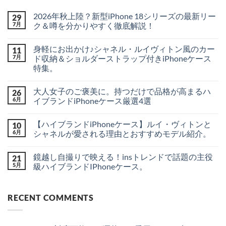
2026年秋上陸？新型iPhone 18シリーズの最新リー
29
7月
ク＆噂を分かりやすく徹底解説！
2026
コ
年
メ
身軽にお出かけ♪シャネル・ルイヴィトン風のカー
11
秋
ン
上
ト
7月
ド収納＆ショルダーストラップ付きiPhoneケース
陸？
は
特集。
新
ま
型
だ
身
コ
iPhone
あ
軽
メ
18
り
大人女子のご褒美に。持つだけで品格が高まるハ
26
に
ン
シ
ま
お
ト
6月
イブランドiPhoneケース厳選4選
リ
せ
出
は
ー
ん
か
大
ま
コ
ズ
け
人
だ
メ
の
【ハイブランドiPhoneケース】ルイ・ヴィトンと
10
♪
女
あ
ン
最
シ
子
り
ト
6月
シャネルが愛される理由とおすすめモデル紹介。
新
ャ
の
ま
は
リ
ネ
ご
【ハ
せ
ま
コ
ー
ル・
褒
イ
ん
だ
メ
ク
鏡越し自撮りで映える！insトレンドで話題の主役
21
ル
美
ブ
あ
ン
＆
イ
に。
ラ
り
ト
5月
級ハイブランドIPhoneケース。
噂
ヴ
持
ン
ま
は
を
ィ
つ
ド
鏡
せ
ま
コ
分
ト
だ
iPhone
越
ん
だ
メ
か
ン
け
ケ
し
あ
ン
り
RECENT COMMENTS
風
で
ー
自
り
ト
や
の
品
ス】
撮
ま
は
す
カ
格
ル
り
せ
ま
く
ー
が
イ・
で
ん
だ
徹
ド
高
ヴ
映
あ
底