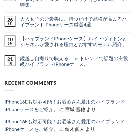
陸？
は
特集。
新
ま
型
だ
身
コ
iPhone
あ
軽
メ
18
り
大人女子のご褒美に。持つだけで品格が高まるハ
26
に
ン
シ
ま
お
ト
6月
イブランドiPhoneケース厳選4選
リ
せ
出
は
ー
ん
か
大
ま
コ
ズ
け
人
だ
メ
の
【ハイブランドiPhoneケース】ルイ・ヴィトンと
10
♪
女
あ
ン
最
シ
子
り
ト
6月
シャネルが愛される理由とおすすめモデル紹介。
新
ャ
の
ま
は
リ
ネ
ご
【ハ
せ
ま
コ
ー
ル・
褒
イ
ん
だ
メ
ク
鏡越し自撮りで映える！insトレンドで話題の主役
21
ル
美
ブ
あ
ン
＆
イ
に。
ラ
り
ト
5月
級ハイブランドIPhoneケース。
噂
ヴ
持
ン
ま
は
を
ィ
つ
ド
鏡
せ
ま
コ
分
ト
だ
iPhone
越
ん
だ
メ
か
ン
け
ケ
し
あ
ン
り
RECENT COMMENTS
風
で
ー
自
り
ト
や
の
品
ス】
撮
ま
は
す
カ
格
ル
り
せ
ま
く
ー
が
イ・
で
ん
だ
徹
ド
高
ヴ
映
あ
底
iPhone16Eも対応可能！お洒落さん愛用のハイブランド
収
ま
ィ
え
り
解
納
る
ト
る！
ま
説！
iPhoneケースをご紹介。
に
宮城 雪穂
より
＆
ハ
ン
ins
せ
へ
シ
イ
と
ト
ん
の
ョ
ブ
シ
レ
iPhone16Eも対応可能！お洒落さん愛用のハイブランド
ル
ラ
ャ
ン
ダ
ン
ネ
ド
iPhoneケースをご紹介。
に
鈴木眞人
より
ー
ド
ル
で
ス
iPhone
が
話