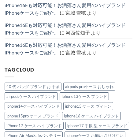
ト
ケ
愛
題
iPhone16Eも対応可能！お洒落さん愛用のハイブランド
ラ
ー
さ
の
ッ
ス
れ
主
iPhoneケースをご紹介。
に
宮城 雪穂
より
プ
厳
る
役
付
選
理
級
き
4
由
ハ
iPhone16Eも対応可能！お洒落さん愛用のハイブランド
iPhone
選
と
イ
ケ
へ
お
ブ
iPhoneケースをご紹介。
に
河西佐知子
より
ー
の
す
ラ
ス
す
ン
特
め
ド
iPhone16Eも対応可能！お洒落さん愛用のハイブランド
集。
モ
IPhone
へ
デ
ケ
iPhoneケースをご紹介。
に
宮城 雪穂
より
の
ル
ー
紹
ス。
介。
へ
へ
の
TAG CLOUD
の
40 代 バッグ ブランド お 手頃
airpods proケース おしゃれ
airpodsケース ハイブランド
Iphone13ケース ブランド
iphone14ケース ハイブランド
iphone15 ケース ヴィトン
iphone15pro ケース ブランド
iphone16 ケース ハイ ブランド
iPhone17 ケース ハイ ブランド
iphone17 手帳 型 ケース ブランド
iPhone Air MagSafeバッテリー
iphoneケース お揃い さりげない