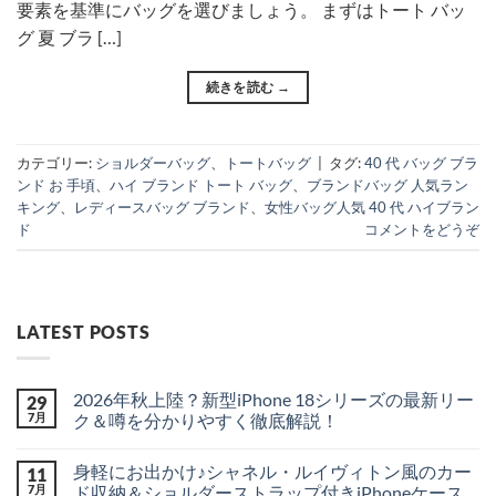
要素を基準にバッグを選びましょう。 まずはトート バッ
グ 夏 ブラ […]
続きを読む
→
カテゴリー:
ショルダーバッグ
、
トートバッグ
|
タグ:
40 代 バッグ ブラ
ンド お 手頃
、
ハイ ブランド トート バッグ
、
ブランドバッグ 人気ラン
キング
、
レディースバッグ ブランド
、
女性バッグ人気 40 代 ハイブラン
ド
コメントをどうぞ
LATEST POSTS
2026年秋上陸？新型iPhone 18シリーズの最新リー
29
7月
ク＆噂を分かりやすく徹底解説！
2026
コ
年
メ
身軽にお出かけ♪シャネル・ルイヴィトン風のカー
11
秋
ン
上
ト
7月
ド収納＆ショルダーストラップ付きiPhoneケース