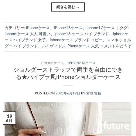
続きを読む
→
カテゴリー:
iPhoneケース
、
IPhone16ケース
、
iphone17ケース
|
タグ:
iphone ケース 大人 可愛い
、
iphone16 ケース ハイ ブランド
、
iphoneケ
ース ハイブランド 女子
、
iphoneケース ブランド コピー
、
スマホ ショル
ダー ハイ ブランド
、
ルイヴィトン iPhoneケース 人気
コメントをどうぞ
IPHONEケース
、
IPHONE16ケース
ショルダーストラップで両手を自由にでき
る★ハイブラ風iPhoneショルダーケース
POSTED ON
2025年6月19日
BY
宮城 雪穂
19
6月