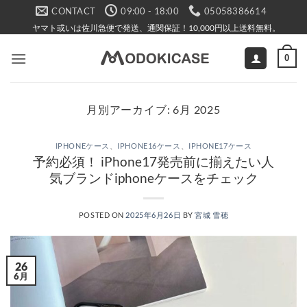
Skip
CONTACT
09:00 - 18:00
05058386614
to
ヤマト或いは佐川急便で発送、通関保証！10,000円以上送料無料。
content
0
月別アーカイブ:
6月 2025
IPHONEケース
、
IPHONE16ケース
、
IPHONE17ケース
予約必須！ iPhone17発売前に揃えたい人
気ブランドiphoneケースをチェック
POSTED ON
2025年6月26日
BY
宮城 雪穂
26
6月