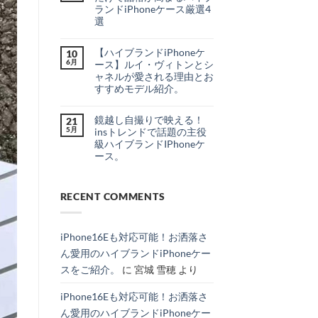
出
は
最
ランドiPhoneケース厳選4
か
ま
新
け
だ
選
リ
♪
あ
ー
大
シ
コ
り
ク
人
ャ
メ
ま
＆
【ハイブランドiPhoneケ
女
10
ネ
ン
せ
噂
子
ル・
ト
ん
6月
ース】ルイ・ヴィトンとシ
を
の
ル
は
分
ャネルが愛される理由とお
ご
イ
ま
か
褒
ヴ
だ
すすめモデル紹介。
り
美
ィ
あ
や
【ハ
に。
コ
ト
り
す
イ
持
メ
ン
ま
く
鏡越し自撮りで映える！
ブ
21
つ
ン
風
せ
徹
ラ
だ
ト
の
ん
5月
insトレンドで話題の主役
底
ン
け
は
カ
級ハイブランドIPhoneケ
解
ド
で
ま
ー
説！
iPhone
品
だ
ド
ース。
へ
ケ
格
あ
収
の
鏡
ー
コ
が
り
納
越
ス】
メ
高
ま
＆
し
ル
ン
ま
せ
シ
自
RECENT COMMENTS
イ・
ト
る
ん
ョ
撮
ヴ
は
ハ
ル
り
ィ
ま
イ
ダ
で
ト
だ
ブ
ー
映
ン
あ
ラ
ス
iPhone16Eも対応可能！お洒落さ
え
と
り
ン
ト
る！
シ
ま
ド
ラ
ん愛用のハイブランドiPhoneケー
ins
ャ
せ
iPhone
ッ
ト
ネ
ん
ケ
プ
スをご紹介。
に
宮城 雪穂
より
レ
ル
ー
付
ン
が
ス
き
ド
愛
厳
iPhone
iPhone16Eも対応可能！お洒落さ
で
さ
選
ケ
話
れ
4
ー
ん愛用のハイブランドiPhoneケー
題
る
選
ス