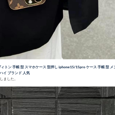
 ヴィトン 手帳 型 スマホケース 型押し iphone15/15pro ケース 手帳 型 
2 ハイ ブランド 人気
場しました。