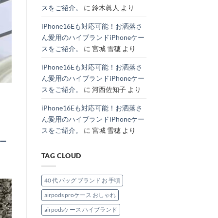
の
理
へ
特
スをご紹介。
に
鈴木眞人
より
主
由
の
集。
役
と
へ
級
お
の
iPhone16Eも対応可能！お洒落さ
ハ
す
イ
す
ん愛用のハイブランドiPhoneケー
ブ
め
ラ
モ
スをご紹介。
に
宮城 雪穂
より
ン
デ
ド
ル
IPhone
紹
iPhone16Eも対応可能！お洒落さ
ケ
介。
ー
へ
ん愛用のハイブランドiPhoneケー
ス。
の
へ
スをご紹介。
に
河西佐知子
より
の
iPhone16Eも対応可能！お洒落さ
ん愛用のハイブランドiPhoneケー
スをご紹介。
に
宮城 雪穂
より
ケー
TAG CLOUD
40 代 バッグ ブランド お 手頃
airpods proケース おしゃれ
airpodsケース ハイブランド