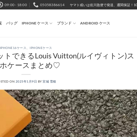
09:00 - 18:00
05058386614
ヤマト或いは佐川急便で発送、通関保証！10,
覧
バッグ
IPHONE ケース
ブランド
ANDROID ケース
IPHONE16ケース
、
IPHONEケース
トできるLouis Vuitton(ルイヴィトン)ス
ホケースまとめ♡
OSTED ON
2025年1月9日
BY
宮城 雪穂