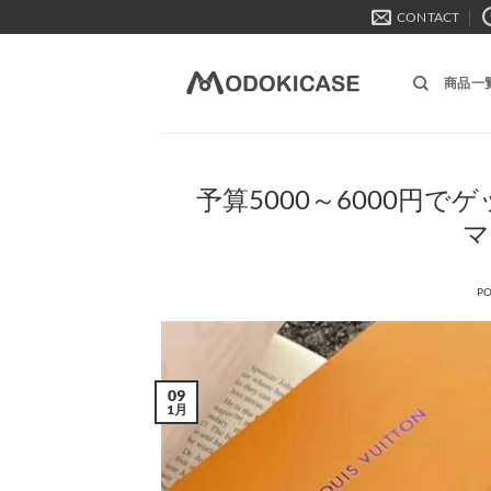
Skip
CONTACT
to
content
商品一
予算5000～6000円でゲッ
マ
P
09
1月