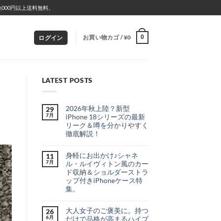
000円以上送料無料。
お買い物カゴ /
¥
0
0
ログイン
LATEST POSTS
2026年秋上陸？新型
29
7月
iPhone 18シリーズの最新
リーク＆噂を分かりやすく
徹底解説！
2026
コ
年
メ
身軽にお出かけ♪シャネ
秋
11
ン
上
ト
7月
ル・ルイヴィトン風のカー
陸？
は
ド収納＆ショルダーストラ
新
ま
型
だ
ップ付きiPhoneケース特
iPhone
あ
集。
18
り
シ
ま
身
コ
リ
せ
軽
メ
ー
ん
大人女子のご褒美に。持つ
に
26
ン
ズ
お
ト
6月
だけで品格が高まるハイブ
の