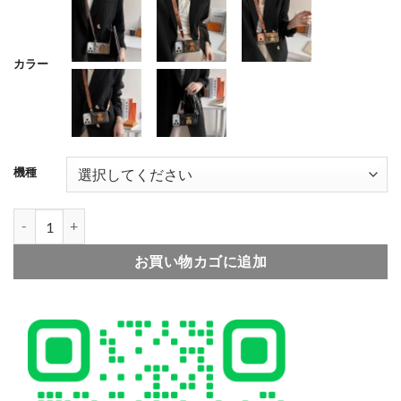
カラー
001
002
003
機種
004
005
ヴィトン iphone ケース ショルダー iphone17/17pro ケース ス
お買い物カゴに追加