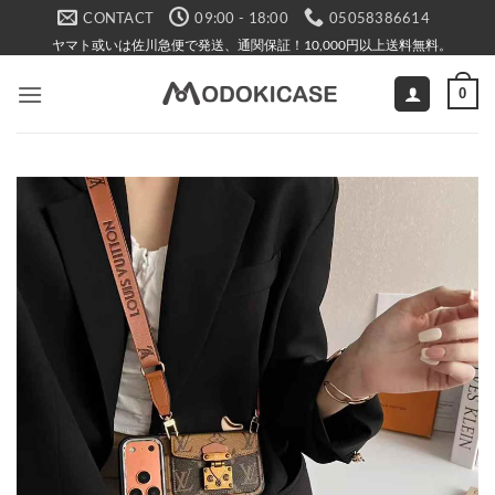
Skip
CONTACT
09:00 - 18:00
05058386614
to
ヤマト或いは佐川急便で発送、通関保証！10,000円以上送料無料。
content
0