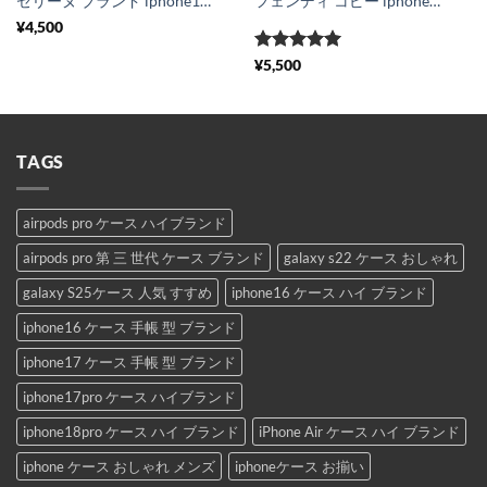
セリーヌ ブランド iphone15/14/14pro ケース 可愛い celine 風 iphone13pro/12pro max カバー ペア 人気 iphone11/xs max/x ケース トリオンフ柄 激安 携帯ケース iphonexr おしゃれ 海外
フェンディ コピー iphoneケース17 海外 セレブ メンズ iphone16pro/15 カバー ビジネス風 fendi 布 スマホケース iphone14pro max お揃い iphone13 携帯ケース 人気 韓国 iphone16pro スマホカバー 安い 軽量
¥
4,500
5段階中
5
の
¥
5,500
評価
TAGS
airpods pro ケース ハイブランド
airpods pro 第 三 世代 ケース ブランド
galaxy s22 ケース おしゃれ
galaxy S25ケース 人気 すすめ
iphone16 ケース ハイ ブランド
iphone16 ケース 手帳 型 ブランド
iphone17 ケース 手帳 型 ブランド
iphone17pro ケース ハイブランド
iphone18pro ケース ハイ ブランド
iPhone Air ケース ハイ ブランド
iphone ケース おしゃれ メンズ
iphoneケース お揃い