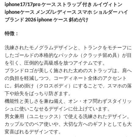
iphone17/17pro ケース ストラップ 付き ルイヴィトン
iphoneケース メンズ/レディース スマホ ショルダー ハイ
ブランド 2026 iphone ケース 斜めがけ
特徴：
洗練されたモノグラムデザインと、トランクをモチーフに
したゴールドの本格的なバックル（クラッチ留め具）が目
を引く、圧倒的な高級感を放つアイテムです。
ブランドロゴが美しく施された太めのストラップは、肩へ
の負担を軽減しつつ、コーディネート全体のアクセント
に。斜め掛け（クロスボディ）にすることで、スマホの落
下や紛失をばっちり防ぎます。
機能性と美しさを兼ね備え、オン・オフ問わずスタイリッ
シュに使いこなせるデザインに仕上げています。
男女兼用（ユニセックス）で使える洗練されたデザイン。
カップルでのペア使いや、大切な方へのギフトとしても大
変喜ばれるデザインです。