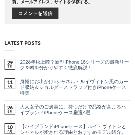
前、メールアドレス、サイトを保存する。
LATEST POSTS
2026年秋上陸？新型iPhone 18シリーズの最新リー
29
7月
ク＆噂を分かりやすく徹底解説！
2026
コ
年
メ
身軽にお出かけ♪シャネル・ルイヴィトン風のカー
11
秋
ン
上
ト
7月
ド収納＆ショルダーストラップ付きiPhoneケース
陸？
は
特集。
新
ま
型
だ
身
コ
iPhone
あ
軽
メ
18
り
大人女子のご褒美に。持つだけで品格が高まるハ
26
に
ン
シ
ま
お
ト
6月
イブランドiPhoneケース厳選4選
リ
せ
出
は
ー
ん
か
大
ま
コ
ズ
け
人
だ
メ
の
【ハイブランドiPhoneケース】ルイ・ヴィトンと
10
♪
女
あ
ン
最
シ
子
り
ト
6月
シャネルが愛される理由とおすすめモデル紹介。
新
ャ
の
ま
は