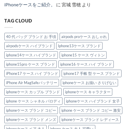
へ
デ
ケ
iPhoneケースをご紹介。
に
宮城 雪穂
より
の
ル
ー
紹
ス。
介。
へ
へ
の
TAG CLOUD
の
40 代 バッグ ブランド お 手頃
airpods proケース おしゃれ
airpodsケース ハイブランド
Iphone13ケース ブランド
iphone14ケース ハイブランド
iphone15 ケース ヴィトン
iphone15pro ケース ブランド
iphone16 ケース ハイ ブランド
iPhone17 ケース ハイ ブランド
iphone17 手帳 型 ケース ブランド
iPhone Air MagSafeバッテリー
iphoneケース お揃い さりげない
iphoneケース カップル ブランド
iphoneケース キャラクター
iphone ケース シャネル パロディ
iphoneケース ハイブランド 女子
iphoneケース ブランド コピー
iphone ケース ブランド コピー 激安
iphoneケース ブランド メンズ
iphoneケース ブランド レディース
iphoneケース ペア 大人
iphone ケース 大人 可愛い