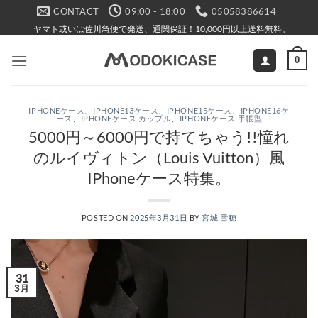
Skip
CONTACT
09:00 - 18:00
05058386614
to
ヤマト或いは佐川急便で発送、通関保証！10,000円以上送料無料。
content
0
IPHONEケース
、
IPHONE13ケース
、
IPHONE15ケース
、
IPHONE16ケ
ース
、
IPHONEケース カップル
、
IPHONEケース 手帳型
5000円～6000円で持てちゃう!!憧れ
のルイヴィトン（Louis Vuitton）風
IPhoneケース特集。
POSTED ON
2025年3月31日
BY
宮城 雪穂
31
3月