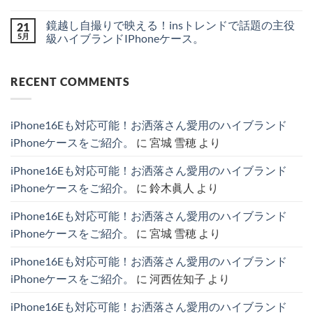
リ
ネ
ご
【ハ
せ
ま
コ
ー
ル・
褒
イ
ん
だ
メ
ク
鏡越し自撮りで映える！insトレンドで話題の主役
21
ル
美
ブ
あ
ン
＆
イ
に。
ラ
り
ト
5月
級ハイブランドIPhoneケース。
噂
ヴ
持
ン
ま
は
を
ィ
つ
ド
鏡
せ
ま
コ
分
ト
だ
iPhone
越
ん
だ
メ
か
ン
け
ケ
し
あ
ン
り
RECENT COMMENTS
風
で
ー
自
り
ト
や
の
品
ス】
撮
ま
は
す
カ
格
ル
り
せ
ま
く
ー
が
イ・
で
ん
だ
徹
ド
高
ヴ
映
あ
底
iPhone16Eも対応可能！お洒落さん愛用のハイブランド
収
ま
ィ
え
り
解
納
る
ト
る！
ま
説！
iPhoneケースをご紹介。
に
宮城 雪穂
より
＆
ハ
ン
ins
せ
へ
シ
イ
と
ト
ん
の
ョ
ブ
シ
レ
iPhone16Eも対応可能！お洒落さん愛用のハイブランド
ル
ラ
ャ
ン
ダ
ン
ネ
ド
iPhoneケースをご紹介。
に
鈴木眞人
より
ー
ド
ル
で
ス
iPhone
が
話
ト
ケ
愛
題
iPhone16Eも対応可能！お洒落さん愛用のハイブランド
ラ
ー
さ
の
ッ
ス
れ
主
iPhoneケースをご紹介。
に
宮城 雪穂
より
プ
厳
る
役
付
選
理
級
き
4
由
ハ
iPhone16Eも対応可能！お洒落さん愛用のハイブランド
iPhone
選
と
イ
ケ
へ
お
ブ
iPhoneケースをご紹介。
に
河西佐知子
より
ー
の
す
ラ
ス
す
ン
特
め
ド
iPhone16Eも対応可能！お洒落さん愛用のハイブランド
集。
モ
IPhone