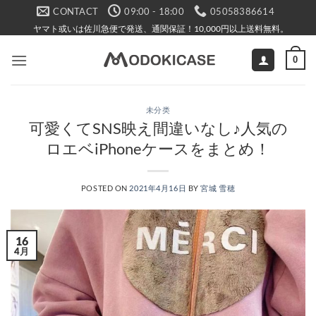
Skip
CONTACT
09:00 - 18:00
05058386614
to
ヤマト或いは佐川急便で発送、通関保証！10,000円以上送料無料。
content
0
未分类
可愛くてSNS映え間違いなし♪人気の
ロエベiPhoneケースをまとめ！
POSTED ON
2021年4月16日
BY
宮城 雪穂
16
4月