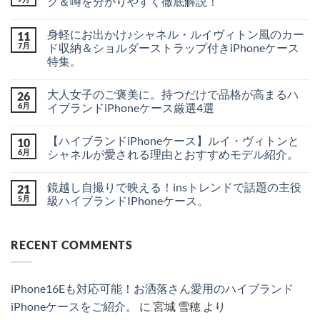
ク＆噂を分かりやすく徹底解説！
2026
コ
年
メ
身軽にお出かけ♪シャネル・ルイヴィトン風のカー
11
秋
ン
上
ト
7月
ド収納＆ショルダーストラップ付きiPhoneケース
陸？
は
特集。
新
ま
型
だ
身
コ
iPhone
あ
軽
メ
18
り
大人女子のご褒美に。持つだけで品格が高まるハ
26
に
ン
シ
ま
お
ト
6月
イブランドiPhoneケース厳選4選
リ
せ
出
は
ー
ん
か
大
ま
コ
ズ
け
人
だ
メ
の
【ハイブランドiPhoneケース】ルイ・ヴィトンと
10
♪
女
あ
ン
最
シ
子
り
ト
6月
シャネルが愛される理由とおすすめモデル紹介。
新
ャ
の
ま
は
リ
ネ
ご
【ハ
せ
ま
コ
ー
ル・
褒
イ
ん
だ
メ
ク
鏡越し自撮りで映える！insトレンドで話題の主役
21
ル
美
ブ
あ
ン
＆
イ
に。
ラ
り
ト
5月
級ハイブランドIPhoneケース。
噂
ヴ
持
ン
ま
は
を
ィ
つ
ド
鏡
せ
ま
コ
分
ト
だ
iPhone
越
ん
だ
メ
か
ン
け
ケ
し
あ
ン
り
RECENT COMMENTS
風
で
ー
自
り
ト
や
の
品
ス】
撮
ま
は
す
カ
格
ル
り
せ
ま
く
ー
が
イ・
で
ん
だ
徹
ド
高
ヴ
映
あ
底
iPhone16Eも対応可能！お洒落さん愛用のハイブランド
収
ま
ィ
え
り
解
納
る
ト
る！
ま
説！
iPhoneケースをご紹介。
に
宮城 雪穂
より
＆
ハ
ン
ins
せ
へ
シ
イ
と
ト
ん