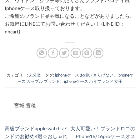
ス、ヴィトン、グッチ等のたくさんブランドパロディ風
Iphoneケース取り扱っております。
ご希望のブランド品や気になることなどがありましたら、
お気軽にLINEにてお問い合わせください！ (LINE ID：
nncart)
カテゴリー:
未分类
タグ:
iphoneケース お揃い さりげない
、
iphoneケ
ース カップル ブランド
、
iphoneケース ハイブランド 女子
宮城 雪穂
高級ブランドapple watch バ
大人可愛い！ブランドロゴの
ンドのお勧め4選☆おしゃれ
iPhone16/16proケースオス