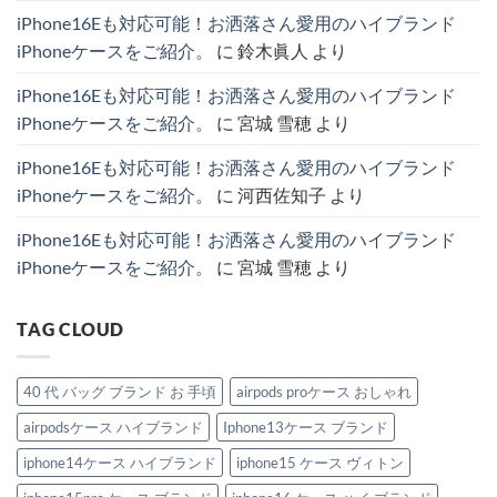
の
ョ
ブ
シ
レ
iPhone16Eも対応可能！お洒落さん愛用のハイブランド
ル
ラ
ャ
ン
ダ
ン
ネ
ド
iPhoneケースをご紹介。
に
鈴木眞人
より
ー
ド
ル
で
ス
iPhone
が
話
ト
ケ
愛
題
iPhone16Eも対応可能！お洒落さん愛用のハイブランド
ラ
ー
さ
の
ッ
ス
れ
主
iPhoneケースをご紹介。
に
宮城 雪穂
より
プ
厳
る
役
付
選
理
級
き
4
由
ハ
iPhone16Eも対応可能！お洒落さん愛用のハイブランド
iPhone
選
と
イ
ケ
へ
お
ブ
iPhoneケースをご紹介。
に
河西佐知子
より
ー
の
す
ラ
ス
す
ン
特
め
ド
iPhone16Eも対応可能！お洒落さん愛用のハイブランド
集。
モ
IPhone
へ
デ
ケ
iPhoneケースをご紹介。
に
宮城 雪穂
より
の
ル
ー
紹
ス。
介。
へ
へ
の
TAG CLOUD
の
40 代 バッグ ブランド お 手頃
airpods proケース おしゃれ
airpodsケース ハイブランド
Iphone13ケース ブランド
iphone14ケース ハイブランド
iphone15 ケース ヴィトン