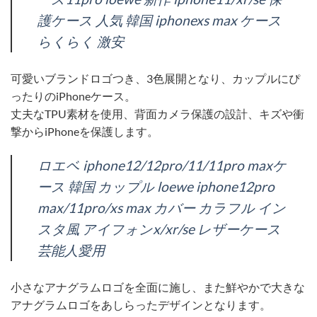
護ケース 人気 韓国 iphonexs max ケース
らくらく 激安
可愛いブランドロゴつき、3色展開となり、カップルにぴ
ったりのiPhoneケース。
丈夫なTPU素材を使用、背面カメラ保護の設計、キズや衝
撃からiPhoneを保護します。
ロエベ iphone12/12pro/11/11pro maxケ
ース 韓国 カップル loewe iphone12pro
max/11pro/xs max カバー カラフル イン
スタ風 アイフォンx/xr/se レザーケース
芸能人愛用
小さなアナグラムロゴを全面に施し、また鮮やかで大きな
アナグラムロゴをあしらったデザインとなります。