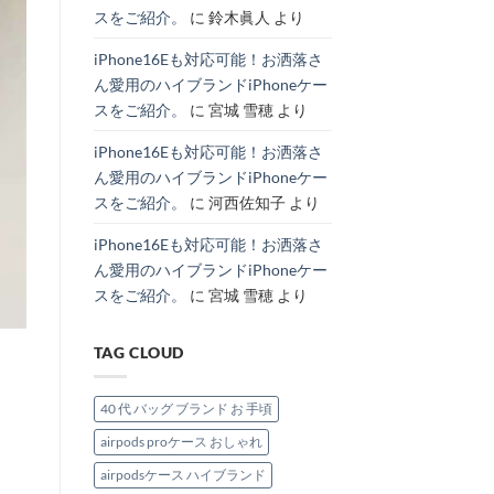
の
理
へ
特
スをご紹介。
に
鈴木眞人
より
主
由
の
集。
役
と
へ
級
お
の
iPhone16Eも対応可能！お洒落さ
ハ
す
イ
す
ん愛用のハイブランドiPhoneケー
ブ
め
ラ
モ
スをご紹介。
に
宮城 雪穂
より
ン
デ
ド
ル
IPhone
紹
iPhone16Eも対応可能！お洒落さ
ケ
介。
ー
へ
ん愛用のハイブランドiPhoneケー
ス。
の
へ
スをご紹介。
に
河西佐知子
より
の
iPhone16Eも対応可能！お洒落さ
ん愛用のハイブランドiPhoneケー
スをご紹介。
に
宮城 雪穂
より
TAG CLOUD
40 代 バッグ ブランド お 手頃
airpods proケース おしゃれ
airpodsケース ハイブランド