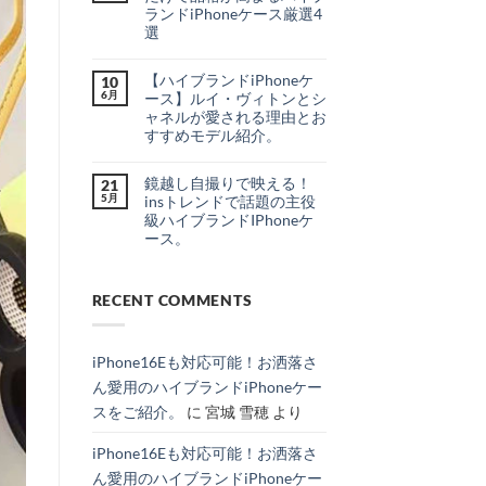
出
は
最
ランドiPhoneケース厳選4
か
ま
新
け
だ
選
リ
♪
あ
ー
大
シ
コ
り
ク
人
ャ
メ
ま
＆
【ハイブランドiPhoneケ
女
10
ネ
ン
せ
噂
子
ル・
ト
ん
6月
ース】ルイ・ヴィトンとシ
を
の
ル
は
分
ャネルが愛される理由とお
ご
イ
ま
か
褒
ヴ
だ
すすめモデル紹介。
り
美
ィ
あ
や
【ハ
に。
コ
ト
り
す
イ
持
メ
ン
ま
く
鏡越し自撮りで映える！
ブ
21
つ
ン
風
せ
徹
ラ
だ
ト
の
ん
5月
insトレンドで話題の主役
底
ン
け
は
カ
級ハイブランドIPhoneケ
解
ド
で
ま
ー
説！
iPhone
品
だ
ド
ース。
へ
ケ
格
あ
収
の
鏡
ー
コ
が
り
納
越
ス】
メ
高
ま
＆
し
ル
ン
ま
せ
シ
自
RECENT COMMENTS
イ・
ト
る
ん
ョ
撮
ヴ
は
ハ
ル
り
ィ
ま
イ
ダ
で
ト
だ
ブ
ー
映
ン
あ
ラ
ス
iPhone16Eも対応可能！お洒落さ
え
と
り
ン
ト
る！
シ
ま
ド
ラ
ん愛用のハイブランドiPhoneケー
ins
ャ
せ
iPhone
ッ
ト
ネ
ん
ケ
プ
スをご紹介。
に
宮城 雪穂
より
レ
ル
ー
付
ン
が
ス
き
ド
愛
厳
iPhone
iPhone16Eも対応可能！お洒落さ
で
さ
選
ケ
話
れ
4
ー
ん愛用のハイブランドiPhoneケー
題
る
選
ス