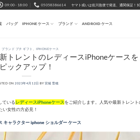
09:00 - 18:00
05058386614
ヤマト或いは佐川急便で発送、通関保証！10,
覧
バッグ
IPHONE ケース
ブランド
ANDROID ケース
 ブランド プチ ギフト
、
IPHONEケース
最新トレントのレディースiPhoneケースを
ピックアップ！
STED ON
2023年4月12日
BY
宮城 雪穂
している
レディースiPhoneケース
をご紹介します。人気や最新トレント
えたい女性の方必見！
ース キャラクター iphone ショルダー ケース