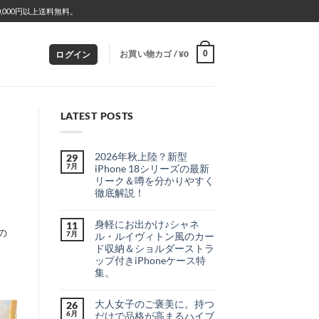
000円以上送料無料。
お買い物カゴ /
¥
0
0
ログイン
LATEST POSTS
2026年秋上陸？新型
29
7月
iPhone 18シリーズの最新
リーク＆噂を分かりやすく
徹底解説！
2026
コ
年
メ
身軽にお出かけ♪シャネ
秋
11
ン
の
上
ト
7月
ル・ルイヴィトン風のカー
陸？
は
ド収納＆ショルダーストラ
新
ま
型
だ
ップ付きiPhoneケース特
iPhone
あ
集。
18
り
シ
ま
身
コ
リ
せ
軽
メ
ー
ん
大人女子のご褒美に。持つ
に
26
ン
ズ
お
ト
6月
だけで品格が高まるハイブ
の