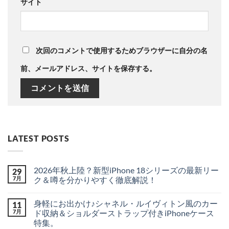
サイト
次回のコメントで使用するためブラウザーに自分の名
前、メールアドレス、サイトを保存する。
LATEST POSTS
2026年秋上陸？新型iPhone 18シリーズの最新リー
29
7月
ク＆噂を分かりやすく徹底解説！
2026
コ
年
メ
身軽にお出かけ♪シャネル・ルイヴィトン風のカー
11
秋
ン
上
ト
7月
ド収納＆ショルダーストラップ付きiPhoneケース
陸？
は
特集。
新
ま