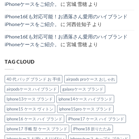
ッ
ス
れ
主
iPhoneケースをご紹介。
に
宮城 雪穂
より
プ
厳
る
役
付
選
理
級
き
4
由
ハ
iPhone16Eも対応可能！お洒落さん愛用のハイブランド
iPhone
選
と
イ
ケ
へ
お
ブ
iPhoneケースをご紹介。
に
河西佐知子
より
ー
の
す
ラ
ス
す
ン
特
め
ド
iPhone16Eも対応可能！お洒落さん愛用のハイブランド
集。
モ
IPhone
へ
デ
ケ
iPhoneケースをご紹介。
に
宮城 雪穂
より
の
ル
ー
紹
ス。
介。
へ
へ
の
TAG CLOUD
の
40 代 バッグ ブランド お 手頃
airpods proケース おしゃれ
airpodsケース ハイブランド
galaxyケース ブランド
Iphone13ケース ブランド
iphone14ケース ハイブランド
iphone15 ケース ヴィトン
iphone15pro ケース ブランド
iphone16 ケース ハイ ブランド
iPhone17 ケース ハイ ブランド
iphone17 手帳 型 ケース ブランド
iPhone18 折りたたみ
iphoneケース お揃い さりげない
iphoneケース カップル ブランド