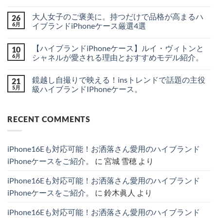
型
だ
身
コ
iPhone
あ
軽
メ
18
り
大人女子のご褒美に。持つだけで品格が高まるハ
26
に
ン
シ
ま
お
ト
6月
イブランドiPhoneケース厳選4選
リ
せ
出
は
ー
ん
か
大
ま
コ
ズ
け
人
だ
メ
の
【ハイブランドiPhoneケース】ルイ・ヴィトンと
10
♪
女
あ
ン
最
シ
子
り
ト
6月
シャネルが愛される理由とおすすめモデル紹介。
新
ャ
の
ま
は
リ
ネ
ご
【ハ
せ
ま
コ
ー
ル・
褒
イ
ん
だ
メ
ク
鏡越し自撮りで映える！insトレンドで話題の主役
21
ル
美
ブ
あ
ン
＆
イ
に。
ラ
り
ト
5月
級ハイブランドIPhoneケース。
噂
ヴ
持
ン
ま
は
を
ィ
つ
ド
鏡
せ
ま
コ
分
ト
だ
iPhone
越
ん
だ
メ
か
ン
け
ケ
し
あ
ン
り
RECENT COMMENTS
風
で
ー
自
り
ト
や
の
品
ス】
撮
ま
は
す
カ
格
ル
り
せ
ま
く
ー
が
イ・
で
ん
だ
徹
ド
高
ヴ
映
あ
底
iPhone16Eも対応可能！お洒落さん愛用のハイブランド
収
ま
ィ
え
り
解
納
る
ト
る！
ま
説！
iPhoneケースをご紹介。
に
宮城 雪穂
より
＆
ハ
ン
ins
せ
へ
シ
イ
と
ト
ん
の
ョ
ブ
シ
レ
iPhone16Eも対応可能！お洒落さん愛用のハイブランド
ル
ラ
ャ
ン
ダ
ン
ネ
ド
iPhoneケースをご紹介。
に
鈴木眞人
より
ー
ド
ル
で
ス
iPhone
が
話
ト
ケ
愛
題
iPhone16Eも対応可能！お洒落さん愛用のハイブランド
ラ
ー
さ
の