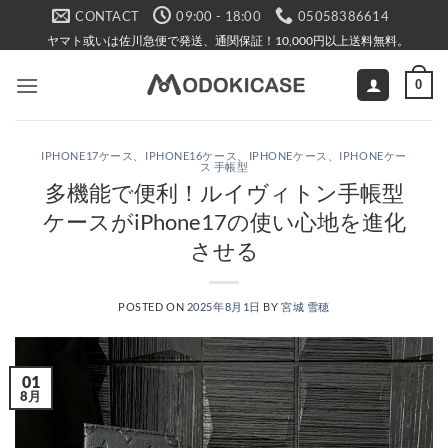
Skip
CONTACT
09:00 - 18:00
05058386614
to
ヤマト或いは佐川急便で発送、通関保証！10,000円以上送料無料。
content
0
IPHONE17ケース
、
IPHONE16ケース
、
IPHONEケース
、
IPHONEケー
ス 手帳型
多機能で便利！ルイヴィトン手帳型
ケースがiPhone17の使い心地を進化
させる
POSTED ON
2025年8月1日
BY
宮城 雪穂
01
8月