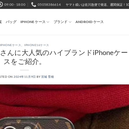
09:00 - 18:00
05058386614
ヤマト或いは佐川急便で発送、通関保証！10,
覧
バッグ
IPHONE ケース
ブランド
ANDROID ケース
IPHONEケース
、
IPHONE16ケース
落さんに大人気のハイブランドiPhoneケー
スをご紹介。
STED ON
2024年11月9日
BY
宮城 雪穂