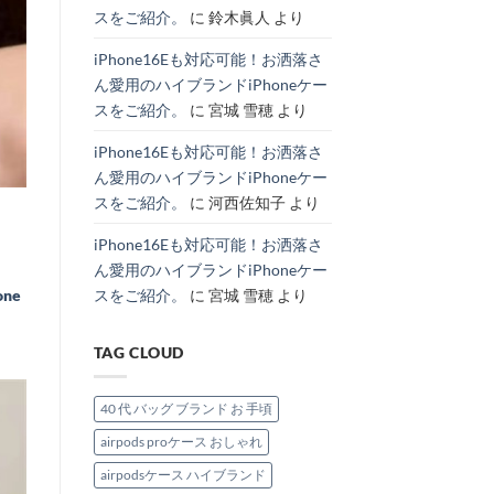
の
理
へ
特
スをご紹介。
に
鈴木眞人
より
主
由
の
集。
役
と
へ
級
お
の
iPhone16Eも対応可能！お洒落さ
ハ
す
イ
す
ん愛用のハイブランドiPhoneケー
ブ
め
ラ
モ
スをご紹介。
に
宮城 雪穂
より
ン
デ
ド
ル
IPhone
紹
iPhone16Eも対応可能！お洒落さ
ケ
介。
ー
へ
ん愛用のハイブランドiPhoneケー
ス。
の
へ
スをご紹介。
に
河西佐知子
より
の
iPhone16Eも対応可能！お洒落さ
ん愛用のハイブランドiPhoneケー
one
スをご紹介。
に
宮城 雪穂
より
TAG CLOUD
40 代 バッグ ブランド お 手頃
airpods proケース おしゃれ
airpodsケース ハイブランド