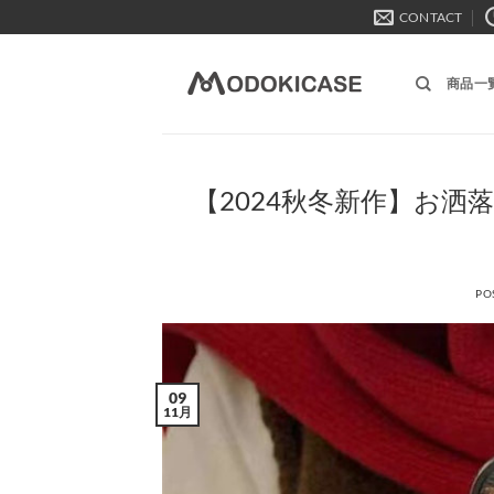
Skip
CONTACT
to
content
商品一
【2024秋冬新作】お洒
PO
09
11月