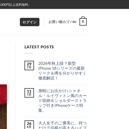
000円以上送料無料。
お買い物カゴ /
¥
0
0
ログイン
LATEST POSTS
2026年秋上陸？新型
29
7月
iPhone 18シリーズの最新
リーク＆噂を分かりやすく
徹底解説！
2026
コ
年
メ
身軽にお出かけ♪シャネ
秋
11
ン
上
ト
7月
ル・ルイヴィトン風のカー
陸？
は
ド収納＆ショルダーストラ
新
ま
型
だ
ップ付きiPhoneケース特
iPhone
あ
集。
18
り
シ
ま
身
コ
リ
せ
軽
メ
ー
ん
大人女子のご褒美に。持つ
に
26
ン
ズ
お
ト
6月
だけで品格が高まるハイブ
の