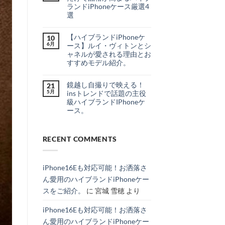
出
は
最
ランドiPhoneケース厳選4
か
ま
新
け
だ
選
リ
♪
あ
ー
大
シ
コ
り
ク
人
ャ
メ
ま
＆
【ハイブランドiPhoneケ
女
10
ネ
ン
せ
噂
子
ル・
ト
ん
6月
ース】ルイ・ヴィトンとシ
を
の
ル
は
分
ャネルが愛される理由とお
ご
イ
ま
か
褒
ヴ
だ
すすめモデル紹介。
り
美
ィ
あ
や
【ハ
に。
コ
ト
り
す
イ
持
メ
ン
ま
く
鏡越し自撮りで映える！
ブ
21
つ
ン
風
せ
徹
ラ
だ
ト
の
ん
5月
insトレンドで話題の主役
底
ン
け
は
カ
級ハイブランドIPhoneケ
解
ド
で
ま
ー
説！
iPhone
品
だ
ド
ース。
へ
ケ
格
あ
収
の
鏡
ー
コ
が
り
納
越
ス】
メ
高
ま
＆
し
ル
ン
ま
せ
シ
自
RECENT COMMENTS
イ・
ト
る
ん
ョ
撮
ヴ
は
ハ
ル
り
ィ
ま
イ
ダ
で
ト
だ
ブ
ー
映
ン
あ
ラ
ス
iPhone16Eも対応可能！お洒落さ
え
と
り
ン
ト
る！
シ
ま
ド
ラ
ん愛用のハイブランドiPhoneケー
ins
ャ
せ
iPhone
ッ
ト
ネ
ん
ケ
プ
スをご紹介。
に
宮城 雪穂
より
レ
ル
ー
付
ン
が
ス
き
ド
愛
厳
iPhone
iPhone16Eも対応可能！お洒落さ
で
さ
選
ケ
話
れ
4
ー
ん愛用のハイブランドiPhoneケー
題
る
選
ス