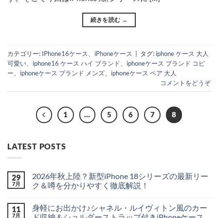
続きを読む
→
カテゴリー:
IPhone16ケース
、
iPhoneケース
|
タグ:
iphone ケース 大人
可愛い
、
iphone16 ケース ハイ ブランド
、
iphoneケース ブランド コピ
ー
、
iphoneケース ブランド メンズ
、
iphoneケース ペア 大人
コメントをどうぞ
1
…
5
6
7
8
LATEST POSTS
2026年秋上陸？新型iPhone 18シリーズの最新リー
29
7月
ク＆噂を分かりやすく徹底解説！
2026
コ
年
メ
身軽にお出かけ♪シャネル・ルイヴィトン風のカー
11
秋
ン
上
ト
7月
ド収納＆ショルダーストラップ付きiPhoneケース