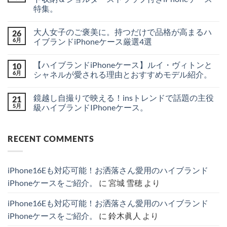
陸？
は
特集。
新
ま
型
だ
身
コ
iPhone
あ
軽
メ
18
り
大人女子のご褒美に。持つだけで品格が高まるハ
26
に
ン
シ
ま
お
ト
6月
イブランドiPhoneケース厳選4選
リ
せ
出
は
ー
ん
か
大
ま
コ
ズ
け
人
だ
メ
の
【ハイブランドiPhoneケース】ルイ・ヴィトンと
10
♪
女
あ
ン
最
シ
子
り
ト
6月
シャネルが愛される理由とおすすめモデル紹介。
新
ャ
の
ま
は
リ
ネ
ご
【ハ
せ
ま
コ
ー
ル・
褒
イ
ん
だ
メ
ク
鏡越し自撮りで映える！insトレンドで話題の主役
21
ル
美
ブ
あ
ン
＆
イ
に。
ラ
り
ト
5月
級ハイブランドIPhoneケース。
噂
ヴ
持
ン
ま
は
を
ィ
つ
ド
鏡
せ
ま
コ
分
ト
だ
iPhone
越
ん
だ
メ
か
ン
け
ケ
し
あ
ン
り
RECENT COMMENTS
風
で
ー
自
り
ト
や
の
品
ス】
撮
ま
は
す
カ
格
ル
り
せ
ま
く
ー
が
イ・
で
ん
だ
徹
ド
高
ヴ
映
あ
底
iPhone16Eも対応可能！お洒落さん愛用のハイブランド
収
ま
ィ
え
り
解
納
る
ト
る！
ま
説！
iPhoneケースをご紹介。
に
宮城 雪穂
より
＆
ハ
ン
ins
せ
へ
シ
イ
と
ト
ん
の
ョ
ブ
シ
レ
iPhone16Eも対応可能！お洒落さん愛用のハイブランド
ル
ラ
ャ
ン
ダ
ン
ネ
ド
iPhoneケースをご紹介。
に
鈴木眞人
より
ー
ド
ル
で
ス
iPhone
が
話