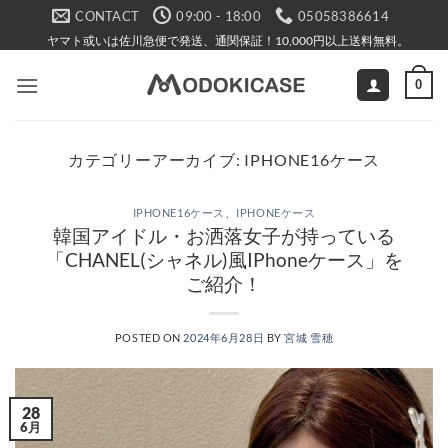
Skip
CONTACT
09:00 - 18:00
05058386614
to
ヤマト或いは佐川急便で発送、通関保証！10,000円以上送料無料。
content
0
カテゴリーアーカイブ:
IPHONE16ケース
IPHONE16ケース
、
IPHONEケース
韓国アイドル・お洒落女子が持っている
「CHANEL(シャネル)風IPhoneケース」を
ご紹介！
POSTED ON
2024年6月28日
BY
宮城 雪穂
28
6月