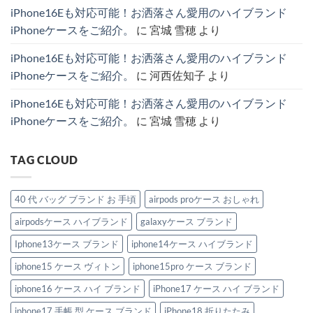
ト
ケ
愛
題
iPhone16Eも対応可能！お洒落さん愛用のハイブランド
ラ
ー
さ
の
ッ
ス
れ
主
iPhoneケースをご紹介。
に
宮城 雪穂
より
プ
厳
る
役
付
選
理
級
き
4
由
ハ
iPhone16Eも対応可能！お洒落さん愛用のハイブランド
iPhone
選
と
イ
ケ
へ
お
ブ
iPhoneケースをご紹介。
に
河西佐知子
より
ー
の
す
ラ
ス
す
ン
特
め
ド
iPhone16Eも対応可能！お洒落さん愛用のハイブランド
集。
モ
IPhone
へ
デ
ケ
iPhoneケースをご紹介。
に
宮城 雪穂
より
の
ル
ー
紹
ス。
介。
へ
へ
の
TAG CLOUD
の
40 代 バッグ ブランド お 手頃
airpods proケース おしゃれ
airpodsケース ハイブランド
galaxyケース ブランド
Iphone13ケース ブランド
iphone14ケース ハイブランド
iphone15 ケース ヴィトン
iphone15pro ケース ブランド
iphone16 ケース ハイ ブランド
iPhone17 ケース ハイ ブランド
iphone17 手帳 型 ケース ブランド
iPhone18 折りたたみ