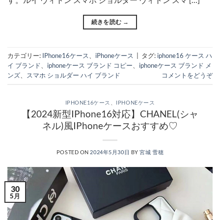
続きを読む
→
カテゴリー:
IPhone16ケース
、
iPhoneケース
|
タグ:
iphone16 ケース ハ
イ ブランド
、
iphoneケース ブランド コピー
、
iphoneケース ブランド メ
ンズ
、
スマホ ショルダー ハイ ブランド
コメントをどうぞ
IPHONE16ケース
、
IPHONEケース
【2024新型IPhone16対応】CHANEL(シャ
ネル)風IPhoneケースおすすめ♡
POSTED ON
2024年5月30日
BY
宮城 雪穂
30
5月