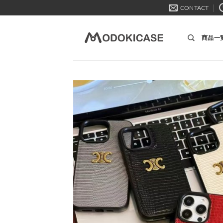
Skip
CONTACT
to
content
商品一