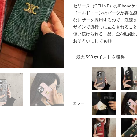
セリーヌ（CELINE）のiPhon
ゴールドトーンのパーツが存在
なレザーを採用するので、洗練
ザインで流行りに左右されるこ
使い続けられる一品。全6色展開
おそろいにしても◎
最大 550 ポイント.を獲得
001
002
カラー
003
004