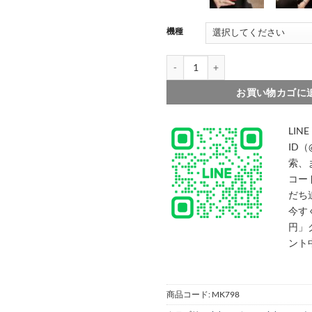
機種
005
006
セリーヌ 携帯 ケース celine iph
お買い物カゴに
LINE
ID（
索、
コー
だち
今す
円」
ント
商品コード:
MK798