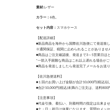
素材:
レザー
カラー：
6色。
セット内容：
スマホケース
【配送詳細】
■新品商品を海外から国際佐川急便にて発送致
※通関保証、税関に止められることがありませ
■商品はご注文確認後、発送まで3～5営業日ほ
*一部入手困難な商品はこれ以上遅れる場合が
■商品を発送しましたら発送完了メールをお送
【佐川急便送料】
■１回のお買い上げ金額が合計10,000円(税
■合計10,000円(税込)未満のご注文は、送料8
【注意事項】
■代金引換、着払い、到着時間の指定は出来ま
■土・日・祝日は休業になります。質問やメッ