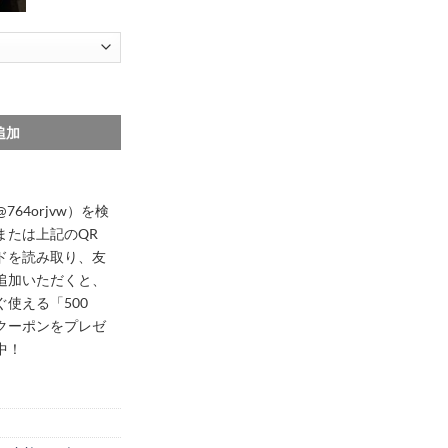
one ケース アイフォン17/17pro ケース ブランド スマホケース ブランド 人気 iph
追加
@764orjvw）を検
または上記のQR
ドを読み取り、友
追加いただくと、
ぐ使える「500
クーポンをプレゼ
中！