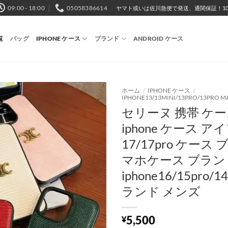
09:00 - 18:00
05058386614
ヤマト或いは佐川急便で発送、通関保証！10,
覧
バッグ
IPHONE ケース
ブランド
ANDROID ケース
ホーム
/
IPHONE ケース
/
IPHONE13/13MINI/13PRO/13PRO M
セリーヌ 携帯 ケース 
iphone ケース 
17/17pro ケース
マホケース ブラン
iphone16/15pro/
ランド メンズ
5,500
¥