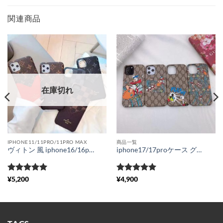
関連商品
在庫切れ
IPHONE11/11PRO/11PRO MAX
商品一覧
ヴィトン 風 iphone16/16pro ケース ルイヴィトン iphone15pro/14plus ケース カード収納 可愛い iphone13/13pro ケース ブランド メンズ iphone12/11pro ケース ペア 大人
iphone17/17proケース グッチ ドナルド ダック iphone16/16pro ケース 可愛い Disney x Gucci アイフォン15pro カバー お揃い パロディ風 iphone14 携帯ケース gg スプリーム 海外セレブ愛用
5段階中
5
の
5段階中
5
の
¥
5,200
¥
4,900
評価
評価