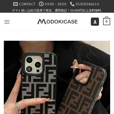
Skip
CONTACT
09:00 - 18:00
05058386614
to
ヤマト或いは佐川急便で発送、通関保証！10,000円以上送料無料。
content
0