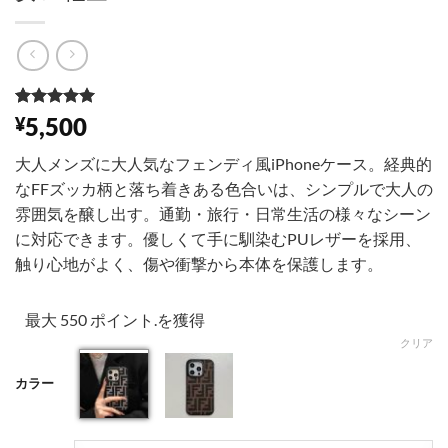
1
件の利用者
5,500
¥
評価に基づ
く5段階評
大人メンズに大人気なフェンディ風iPhoneケース。経典的
価のうち、
5
点
なFFズッカ柄と落ち着きある色合いは、シンプルで大人の
雰囲気を醸し出す。通勤・旅行・日常生活の様々なシーン
に対応できます。優しくて手に馴染むPUレザーを採用、
触り心地がよく、傷や衝撃から本体を保護します。
最大 550 ポイント.を獲得
クリア
カラー