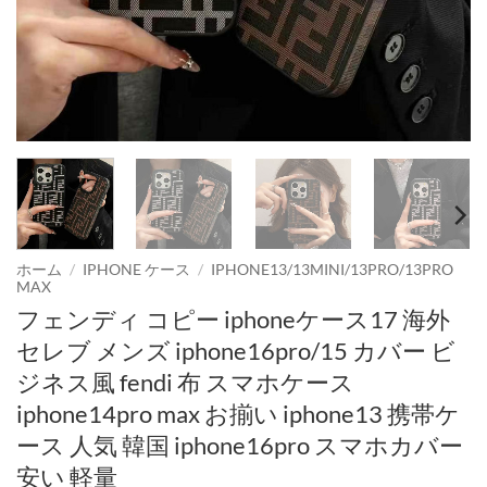
ホーム
/
IPHONE ケース
/
IPHONE13/13MINI/13PRO/13PRO
MAX
フェンディ コピー iphoneケース17 海外
セレブ メンズ iphone16pro/15 カバー ビ
ジネス風 fendi 布 スマホケース
iphone14pro max お揃い iphone13 携帯ケ
ース 人気 韓国 iphone16pro スマホカバー
安い 軽量