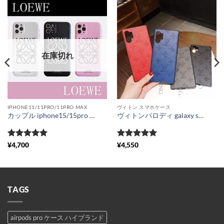
在庫切れ
IPHONE11/11PRO/11PRO MAX
ヴィトン スマホケース
カップル iphone15/15pro max/14pro ケース ロエベ スーパー コピー アイフォン13/12プロマックス カバー ピンク パロディ風 iphoneケース11pro loewe 新作 iphone11/xr/se 保護ケース 人気 韓国 iphone ケース らくらく 激安
ヴィトンパロディ galaxy s24/s24 Ultraケース 型押し ルイヴィトン 携帯ケース アンドロイド galaxys23+ 可愛い LV ギャラクシーs22/s21 Ultra カバー モノグラム ケース 大人 おしゃれ
5段階中
5
の
5段階中
5
の
¥
4,700
¥
4,550
評価
評価
TAGS
airpods pro ケース ハイブランド