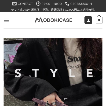
Skip
CONTACT
09:00 - 18:00
05058386614
to
ヤマト或いは佐川急便で発送、通関保証！10,000円以上送料無料。
content
0