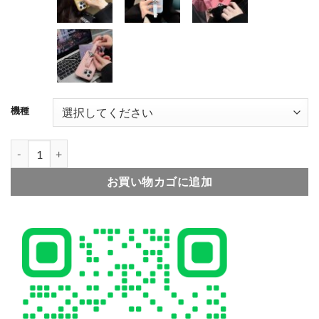
ゴールド
ブルー
濃いピンク
機種
浅いピンク
プラダ iphone17/16pro ケース ベルト 付き prada アイフォン15/
お買い物カゴに追加