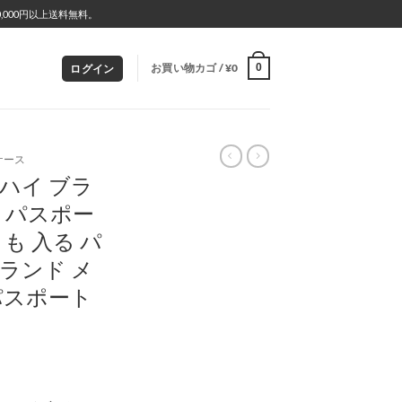
000円以上送料無料。
お買い物カゴ /
¥
0
0
ログイン
ケース
ハイ ブラ
ン パスポー
も 入る パ
ランド メ
パスポート