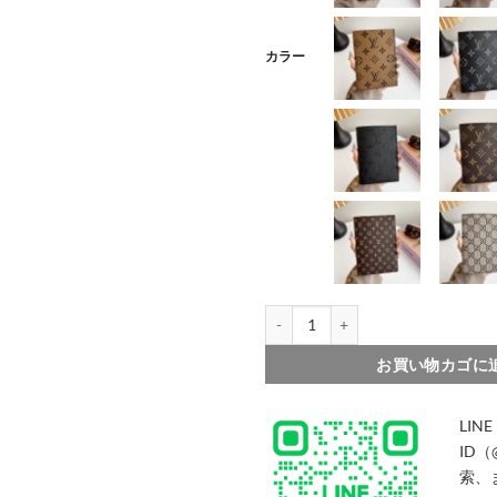
003
004
カラー
005
006
007
008
パスポート ケース ハイ ブランド ル
009
010
お買い物カゴに
LINE
ID（
索、