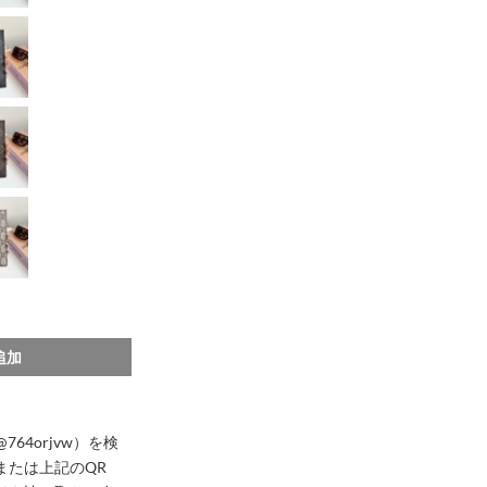
イ ヴィトン パスポート ケース チケット も 入る パスポート ケース ブランド
追加
@764orjvw）を検
または上記のQR