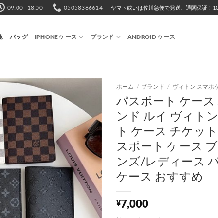
09:00 - 18:00
05058386614
ヤマト或いは佐川急便で発送、通関保証！10,
覧
バッグ
IPHONE ケース
ブランド
ANDROID ケース
ホーム
/
ブランド
/
ヴィトン スマホ
パスポート ケース 
ンド ルイ ヴィト
ト ケース チケット 
スポート ケース ブ
ンズ/レディース 
ケース おすすめ
7,000
¥