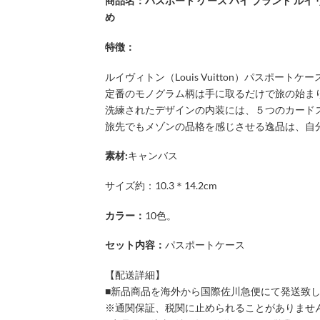
商品名：パスポート ケース ハイ ブランド ルイ 
め
特徴：
ルイヴィトン（Louis Vuitton）パスポートケ
定番のモノグラム柄は手に取るだけで旅の始ま
洗練されたデザインの内装には、５つのカード
旅先でもメゾンの品格を感じさせる逸品は、自
素材:
キャンバス
サイズ約：10.3＊14.2cm
カラー：
10色。
セット内容：
パスポートケース
【配送詳細】
■新品商品を海外から国際佐川急便にて発送致
※通関保証、税関に止められることがありませ