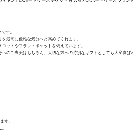
ヴィトン パスポート ケース チケット も 入る パスポート ケース ブラン
ースです。
りを最高に優雅な気分へと高めてくれます。
スロットやフラットポケットを備えています。
分へのご褒美はもちろん、大切な方への特別なギフトとしても大変喜ば
します。
ん。