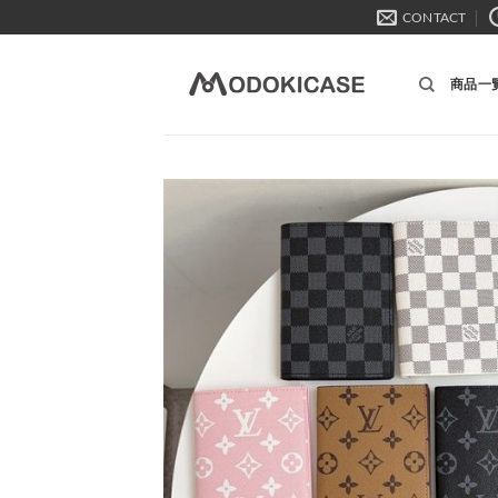
Skip
CONTACT
to
content
商品一