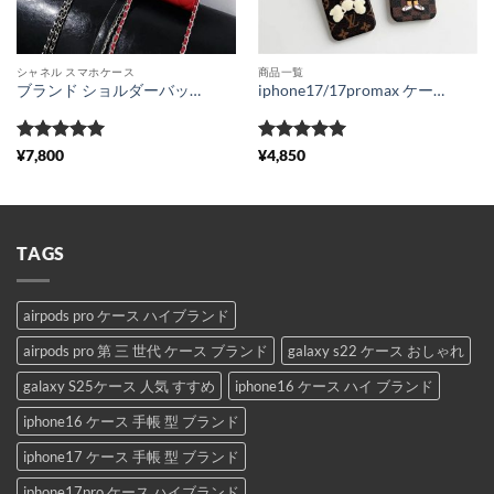
シャネル スマホケース
商品一覧
ブランド ショルダーバッグ シャネルマトラッセ 芸能人 スマートフォンポーチ 革 高級 CHENEL スマホポシェット おしゃれ 小物入れ ミニバッグ レディース ファッション 激安
iphone17/17promax ケース ヴィトン 新作 iphone16pro max ケース キャラクター 韓国 iphone15pro/14pro max カバー ルイヴィトン 風 iphone13/12pro ケース 人気 ブランド スマホケース ヴィヴィエンヌ ミッキー 携帯ケース iphone11 頑丈 可愛い
5段階中
5
の
5段階中
5
の
¥
7,800
¥
4,850
評価
評価
TAGS
airpods pro ケース ハイブランド
airpods pro 第 三 世代 ケース ブランド
galaxy s22 ケース おしゃれ
galaxy S25ケース 人気 すすめ
iphone16 ケース ハイ ブランド
iphone16 ケース 手帳 型 ブランド
iphone17 ケース 手帳 型 ブランド
iphone17pro ケース ハイブランド