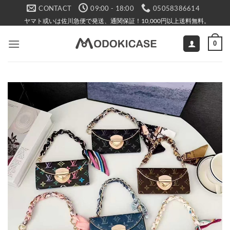
Skip
CONTACT
09:00 - 18:00
05058386614
to
ヤマト或いは佐川急便で発送、通関保証！10,000円以上送料無料。
content
0