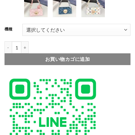
001
002
003
機種
004
005
006
ヴィトン 手帳型 iphone18pro/17/17promaxケース 三つ折り 手
お買い物カゴに追加