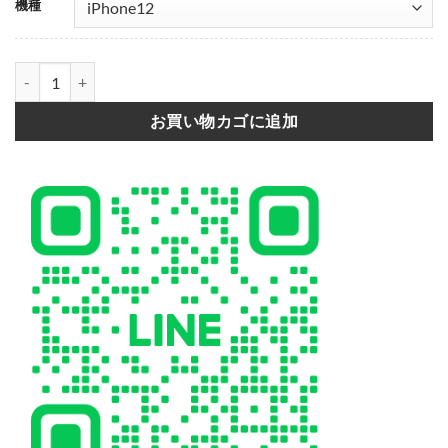
001
002
003
004
機種
テディベア iphone15/15pro/14 ケース ヴィトン 偽物 iphone13pr
お買い物カゴに追加