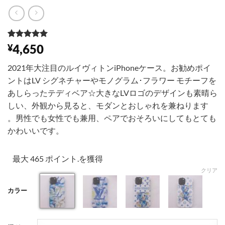
1
件の利用者
4,650
¥
評価に基づ
く5段階評
2021年大注目のルイヴィトンiPhoneケース。お勧めポイ
価のうち、
5
点
ントはLV シグネチャーやモノグラム･フラワー モチーフを
あしらったテディベア☆大きなLVロゴのデザインも素晴ら
しい、外観から見ると、モダンとおしゃれを兼ねります
。男性でも女性でも兼用、ペアでおそろいにしてもとても
かわいいです。
最大 465 ポイント.を獲得
クリア
カラー