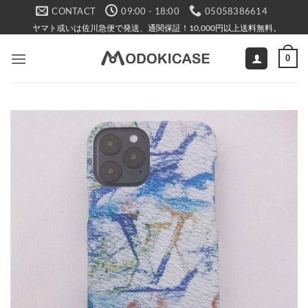
Skip
CONTACT
09:00 - 18:00
05058386614
to
ヤマト或いは佐川急便で発送、通関保証！10,000円以上送料無料。
content
0