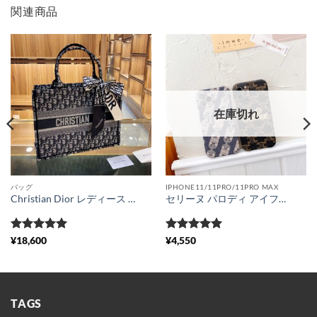
関連商品
在庫切れ
バッグ
IPHONE11/11PRO/11PRO MAX
Christian Dior レディース バッグ 激安 ディオール オブリーク ブックトート セレブ愛用 ハンドバッグ スカーフ付き dior風 カバン 新作 ファッション 送料無料 通販
セリーヌ パロディ アイフォン12pro max/12pro カバー 刺繡 CELINE iphone12/11pro max/11 ケース 韓国 おしゃれ iphonexs/xr スマホカバー 大人っぽい ビジネス風 iphonexs max 携帯ケース 安全 可愛い
5段階中
5
の
5段階中
5
の
¥
18,600
¥
4,550
評価
評価
TAGS