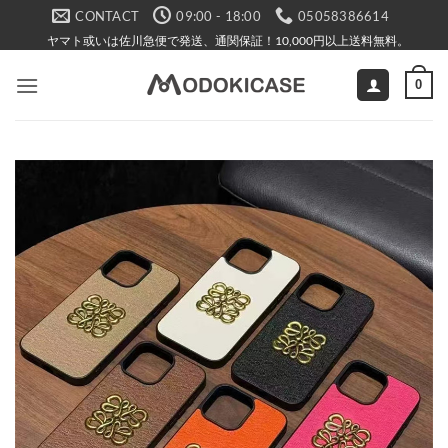
Skip
CONTACT
09:00 - 18:00
05058386614
to
ヤマト或いは佐川急便で発送、通関保証！10,000円以上送料無料。
content
0