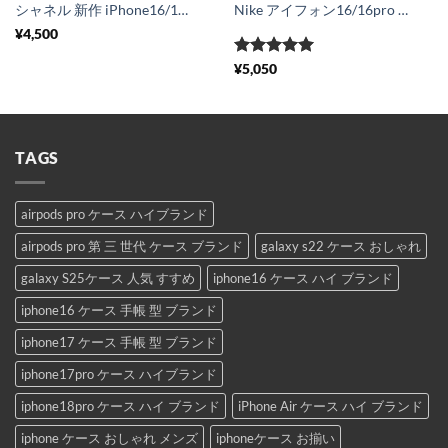
シャネル 新作 iPhone16/15proケース シンプル 白 chanel iphone14/13pro 保護カバー ココ マーク アイフォン12/11 携帯ケース パロディ ブランド iphonexs max スマホケース オリジナル おすすめ
Nike アイフォン16/16pro max カバー 新作 ナイキ iphone15/14pro ケース お揃い さりげない スマホケース 13/12 ダウン 個性 的 おしゃれ
¥
4,500
5段階中
5
の
¥
5,050
評価
TAGS
airpods pro ケース ハイブランド
airpods pro 第 三 世代 ケース ブランド
galaxy s22 ケース おしゃれ
galaxy S25ケース 人気 すすめ
iphone16 ケース ハイ ブランド
iphone16 ケース 手帳 型 ブランド
iphone17 ケース 手帳 型 ブランド
iphone17pro ケース ハイブランド
iphone18pro ケース ハイ ブランド
iPhone Air ケース ハイ ブランド
iphone ケース おしゃれ メンズ
iphoneケース お揃い