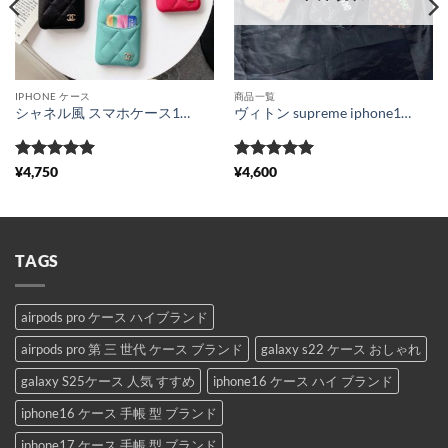
IPHONE ケース
商品一覧
シャネル風 スマホケース17/16pro 本革 iphone15/15pro max ケース カード入れ chanel パロディ iphone14pro/13 カバー 大人っぽい ライチ 柄 アイフォン12/11 保護ケース ブランド セレブ愛用
ヴィトン supreme iphone15/14pro ケース メンズ iphone13pro max/12proカバー お揃い vuitton シュプリーム 携帯ケース iphone11 個性的 アイフォンxs 保護カバー モノグラム iphonexs max ケース ブランド通販
5段階中
5
の
5段階中
5
の
¥
4,750
¥
4,600
評価
評価
TAGS
airpods pro ケース ハイブランド
airpods pro 第 三 世代 ケース ブランド
galaxy s22 ケース おしゃれ
galaxy S25ケース 人気 すすめ
iphone16 ケース ハイ ブランド
iphone16 ケース 手帳 型 ブランド
iphone17 ケース 手帳 型 ブランド