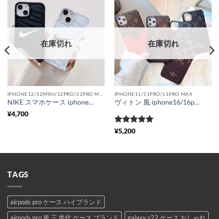
在庫切れ
在庫切れ
IPHONE12/12MINI/12PRO/12PRO MAX
IPHONE11/11PRO/11PRO MAX
NIKE スマホケース iphone15/15pro お揃い ナイキ パロディ アイフォン14pro max/13pro カバー 個性的 iphone12pro/12 ケース シンプル かっこいい
ヴィトン 風 iphone16/16pro ケース ルイヴィトン iphone15pro/14plus ケース カード収納 可愛い iphone13/13pro ケース ブランド メンズ iphone12/11pro ケース ペア 大人
¥
4,700
5段階中
5
の
¥
5,200
評価
TAGS
airpods pro ケース ハイブランド
airpods pro 第 三 世代 ケース ブランド
galaxy s22 ケース おしゃれ