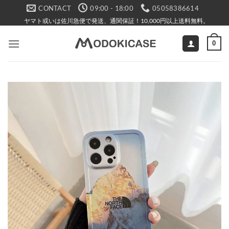
Skip
CONTACT
09:00 - 18:00
05058386614
to
ヤマト或いは佐川急便で発送、通関保証！10,000円以上送料無料。
content
0