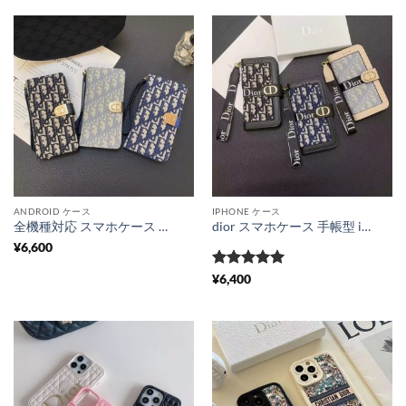
ANDROID ケース
IPHONE ケース
全機種対応 スマホケース ディオール dior スマホケース 手帳型 IPhone18pro スマホケース エクスペリア/ギャラクシー galaxyケース 手帳型 アンドロイドスマホケース 可愛い スマホカバー android
dior スマホケース 手帳型 iphone18pro/17/17pro ケース ディオール iphone16/16proケース ブランド コピー iphone15/14 ケース 手帳型 可愛い iphoneケース ブランド レディース ストラップ カードケース付き
¥
6,600
5段階中
5
の
¥
6,400
評価