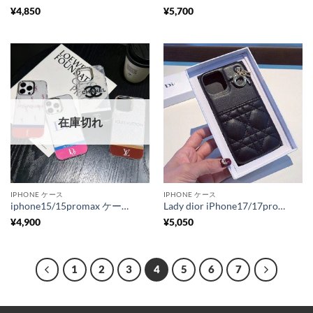
¥
4,850
¥
5,700
在庫切れ
IPHONE ケース
IPHONE ケース
iphone15/15promax ケース ディオール iphone14/14プロケース シャネル風 iphone15pro ケース サンローラン スマホケース ハイ ブランド 安い ヴィトン iphone13/12ケース キラキラ 安全サイト
Lady dior iPhone17/17proケース カード収納 iphone16/15pro max ケース ディオール iphone14/13/12ケース ハイブランド 女子 スマホケース レザー おしゃれ
¥
4,900
¥
5,050
1
2
3
4
5
6
7