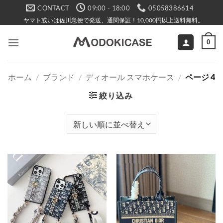
Skip
CONTACT
09:00 - 18:00
05058386614
to
ヤマト或いは佐川急便で発送、通関保証！10,000円以上送料無料。
content
0
ホーム
/
ブランド
/
ディオール スマホケース
/
ページ 4
絞り込み