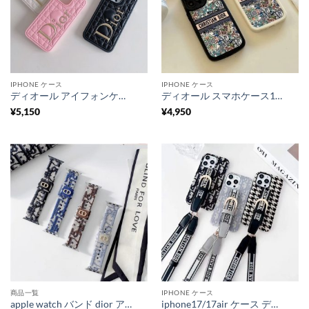
IPHONE ケース
IPHONE ケース
ディオール アイフォンケース 17/17プロ スマホケース dior パロディ iphone ケース ブランド かわいい スマホケース ハイブランド iphone16/15/14 ケース 人気 女子
ディオール スマホケース16/15pro iphone14/14promax ケース dior風 アイフォン13/12 ケース ブランド iphoneケース お揃い ブランド iphoneケース パロディー コピー
¥
5,150
¥
4,950
商品一覧
IPHONE ケース
apple watch バンド dior アップル ウォッチ バンド ブランド ディオール 風 apple watch バンド 女性 アップル ウォッチ ウルトラ バンド 42mm/44mm/45mm/49mm
iphone17/17air ケース ディオール dior アイフォンケース16/16pro スマホ ショルダー ブランド iphone15ケース ベルト付き iphone14pro max ケース 斜めがけ ハイブランド