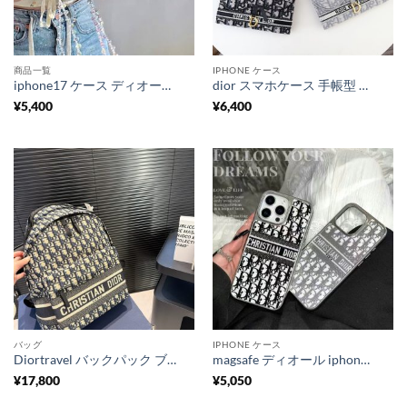
商品一覧
IPHONE ケース
iphone17 ケース ディオール iphone17pro/16pro ストラップ 付 ケース iphone16/15 ケース 大人 可愛い ブランド dior iphone15pro/14pro ケース パロディ
dior スマホケース 手帳型 ショルダーストラップ 18pro/iphone17pro ケース ディオール iphone16/15/14ケース ブランド コピー iphone ケース 手帳型 可愛い iphoneケース ブランド レディース ストラップ カードケース付き
¥
5,400
¥
6,400
バッグ
IPHONE ケース
Diortravel バックパック ブルー ディオール オブリークモンスリ レディース メンズ 人気 40 代 30代 ビジネス リュック ブランドコピー ママ バッグ 芸能人 リュック サック おしゃれ
magsafe ディオール iphone17/16プロ ケース dior オブリーク 携帯ケース 15/14pro スマホケース ブランド かわいい iphoneケース ガラス iphone13ケース 人気 女子
¥
17,800
¥
5,050