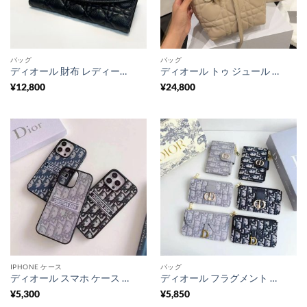
バッグ
バッグ
ディオール 財布 レディース dior カナージュ 長財布 黒 センス の いい 財布 レディース 40 代 50代 女性 財布 ハイブランド 長 財布 二 つ折り
ディオール トゥ ジュール バッグ dior ショルダー バッグ トート バッグ ブランド レディース ミニバッグ ブランド お手頃 40 代 ショルダー バッグ 斜 めがけ ハイ ブランド 小さめ バッグ 人気
¥
12,800
¥
24,800
IPHONE ケース
バッグ
ディオール スマホ ケース 刺繍 dior iphone17/17pro ケース iphone16/16pro ケース ハイ ブランド iphone15/14/13 ケース かわいい iphone ケース ブランド 人気
ディオール フラグメント ケース dior カード ケース レディース コイン ケース ハイ ブランド 小銭 入れ ブランド カード ケース レディース 薄型 人気
¥
5,300
¥
5,850