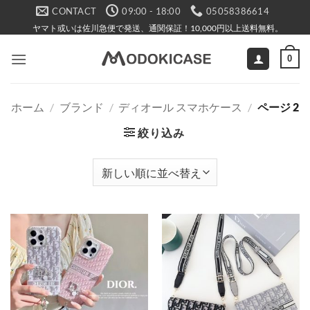
Skip
CONTACT
09:00 - 18:00
05058386614
to
ヤマト或いは佐川急便で発送、通関保証！10,000円以上送料無料。
content
0
ホーム
/
ブランド
/
ディオール スマホケース
/
ページ 2
絞り込み