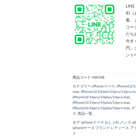
LINE
ID（
索、
コー
だち
今す
円」
ント
商品コード:
MK598
カテゴリー:
iPhone ケース
,
iPhone12/1
max
,
iPhone13/13mini/13pro/13pro m
iPhone14/14pro/14plus/14pro max
,
iPhone15/15pro/15plus/15pro max
,
iPhone16/16pro/16plus/16pro max
,
デ
ス
,
商品一覧
タグ:
iphone ケース おしゃれ メンズ
,
i
iphoneケース ブランド レディース
,
ア
ド