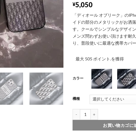
5,050
¥
「ディオール オブリーク」のIPh
イドの部分のメタリックがお洒
す。クールでシンプルなデザイ
メンズ問わずお使い頂けます耐
り、普段使いに最適な携帯カバ
最大 505 ポイント.を獲得
カラー
機種
001
002
ディオール iphone16/15/15プロ
お買い物カゴに