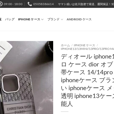
09:00 - 18:00
05058386614
ヤマト或いは佐川急便で発送、通関保証！10,
覧
バッグ
IPHONE ケース
ブランド
ANDROID ケース
ホーム
/
IPHONE ケース
/
IPHONE13/13MINI/13PRO/13PRO M
ディオール iphone1
ロ ケース dior オ
帯ケース 14/14pr
iphoneケース ブ
い iphoneケース
透明 iphone13ケ
能人