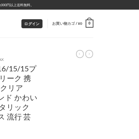
000円以上送料無料。
お買い物カゴ /
¥
0
0
ログイン
AX
6/15/15プ
ブリーク 携
o クリア
ランド かわい
 メタリック
ース 流行 芸