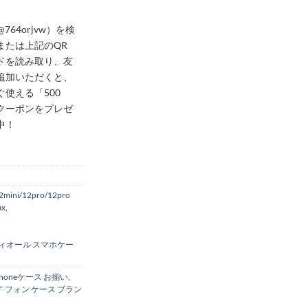
@764orjvw）を検
または上記のQR
ドを読み取り、友
追加いただくと、
ぐ使える「500
クーポンをプレゼ
中！
2mini/12pro/12pro
ax
,
ィオール スマホケー
phoneケース お揃い
,
イ フォン ケース ブラン