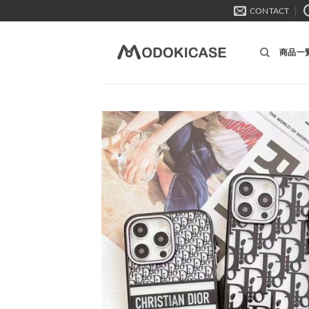
Skip
CONTACT
to
content
商品一