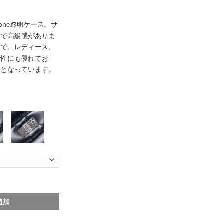
one透明ケース。サ
落で高級感がありま
ンで、レディース、
久性にも優れてお
ーとなっています。
003
 ケース dior オブリーク 携帯ケース 14/14pro クリア iphoneケース ブラン
追加