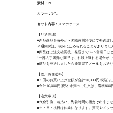
素材：
PC
カラー：
3色。
セット内容：
スマホケース
【配送詳細】
■新品商品を海外から国際佐川急便にて発送致
※通関保証、税関に止められることがありませ
■商品はご注文確認後、発送まで3～5営業日ほ
*一部入手困難な商品はこれ以上遅れる場合が
■商品を発送しましたら発送完了メールをお送
【佐川急便送料】
■１回のお買い上げ金額が合計10,000円(税
■合計10,000円(税込)未満のご注文は、送料8
【注意事項】
■代金引換、着払い、到着時間の指定は出来ま
■土・日・祝日は休業になります。質問やメッ