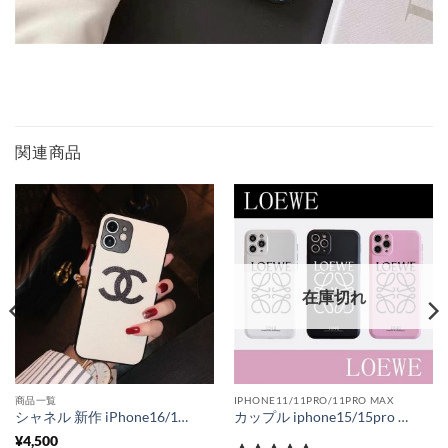
関連商品
在庫切れ
商品一覧
IPHONE11/11PRO/11PRO MAX
シャネル 新作 iPhone16/15proケース シンプル 白 chanel iphone14/13pro 保護カバー ココ マーク アイフォン12/11 携帯ケース パロディ ブランド iphonexs max スマホケース オリジナル おすすめ
カップル iphone15/15pro max/14pro ケース ロエベ スーパー コピー アイフォン13/12プロマックス カバー ピンク パロディ風 iphoneケース11pro loewe 新作 iphone11/xr/se 保護ケース 人気 韓国 iphone ケース らくらく 激安
¥
4,500