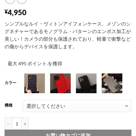
4,950
¥
シンプルなルイ・ヴィトンアイフォンケース。メゾンのシ
グネチャーであるモノグラム・パターンのエンボス加工が
美しい！カメラの部分も保護されており、軽量で衝撃など
の傷からデバイスを保護します。
最大 495 ポイント.を獲得
カラー
001
002
003
004
機種
iphone17/17proケース ルイ ヴィトン iphone16 ケース ブランド 
お買い物カゴに追加