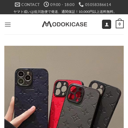
Skip
CONTACT
09:00 - 18:00
05058386614
to
ヤマト或いは佐川急便で発送、通関保証！10,000円以上送料無料。
content
0