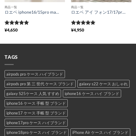
商品一覧
商品一覧
ロエベ iphone16/15pro maxケース 韓国 カップル loewe iphone14/13pro カバー カラフル インスタ風 アイフォン12/11 レザーケース 芸能人愛用
ロエベ アイ フォン17/17pro ケース パロディ LOEWE iphone16pro/15カバー 韓国 流行り iphone14/13プロ 携帯ケース お揃い シンプル iphone12/11pro max ケース ちゃんと 届く
5段階中
5
の
5段階中
5
の
¥
4,650
¥
4,950
評価
評価
TAGS
airpods pro ケース ハイブランド
airpods pro 第 三 世代 ケース ブランド
galaxy s22 ケース おしゃれ
galaxy S25ケース 人気 すすめ
iphone16 ケース ハイ ブランド
iphone16 ケース 手帳 型 ブランド
iphone17 ケース 手帳 型 ブランド
iphone17pro ケース ハイブランド
iphone18pro ケース ハイ ブランド
iPhone Air ケース ハイ ブランド