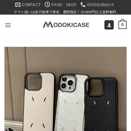
Skip
CONTACT
09:00 - 18:00
05058386614
to
ヤマト或いは佐川急便で発送、通関保証！10,000円以上送料無料。
content
0