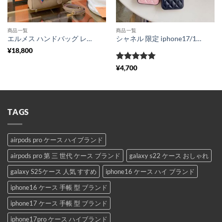
商品一覧
商品一覧
エルメス ハンドバッグ レディース hermes バーキン30 バッグ パロディ風 ショルダーバッグ 2wayトートバッグ レザー スカーフ付き ハイブランドバッグ 長く使える
シャネル 限定 iphone17/16/15ケース 人気 アイフォン14pro/13pro max カバー chanel レディース iphone12 保護ケース パロディ 安全 携帯ケース iphone11 高級ブランド
¥
18,800
5段階中
5
の
¥
4,700
評価
TAGS
airpods pro ケース ハイブランド
airpods pro 第 三 世代 ケース ブランド
galaxy s22 ケース おしゃれ
galaxy S25ケース 人気 すすめ
iphone16 ケース ハイ ブランド
iphone16 ケース 手帳 型 ブランド
iphone17 ケース 手帳 型 ブランド
iphone17pro ケース ハイブランド