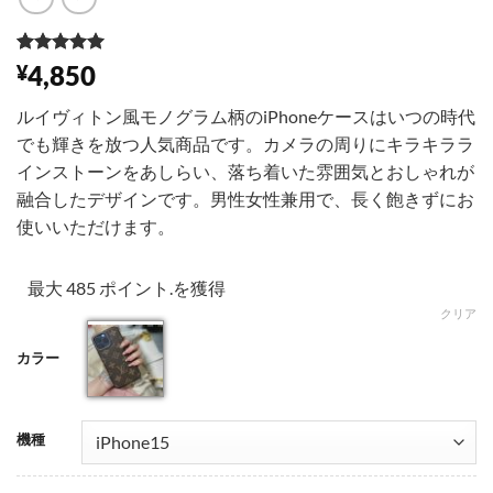
1
件の利用者
4,850
¥
評価に基づ
く5段階評
ルイヴィトン風モノグラム柄のiPhoneケースはいつの時代
価のうち、
5
点
でも輝きを放つ人気商品です。カメラの周りにキラキララ
インストーンをあしらい、落ち着いた雰囲気とおしゃれが
融合したデザインです。男性女性兼用で、長く飽きずにお
使いいただけます。
最大 485 ポイント.を獲得
クリア
カラー
001
機種