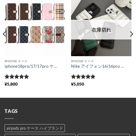
在庫切れ
IPHONE ケース
IPHONE ケース
iphone18pro/17/17pro ケース ハイブランド iphone16/15pro max ケース 手帳 型 クレイジーホース ヴィトンパロディ アイフォン14/13pro カバー ファスナー gucci iphone11 ケース コピー バーバリー風 iphonexs max 携帯ケース 財布代わり
Nike アイフォン16/16pro max カバー 新作 ナイキ iphone15/14pro ケース お揃い さりげない スマホケース 13/12 ダウン 個性 的 おしゃれ
5段階中
5
の
5段階中
5
の
¥
5,800
¥
5,050
評価
評価
TAGS
airpods pro ケース ハイブランド