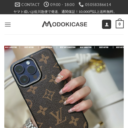
Skip
CONTACT
09:00 - 18:00
05058386614
to
ヤマト或いは佐川急便で発送、通関保証！10,000円以上送料無料。
content
0