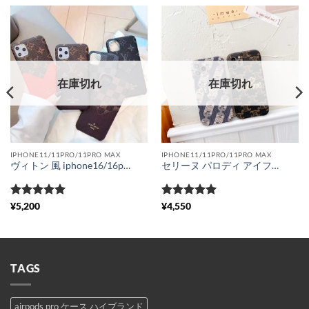
在庫切れ
在庫切れ
IPHONE11/11PRO/11PRO MAX
IPHONE11/11PRO/11PRO MAX
ヴィトン 風 iphone16/16pro ケース ルイヴィトン iphone15pro/14plus ケース カード収納 可愛い iphone13/13pro ケース ブランド メンズ iphone12/11pro ケース ペア 大人
セリーヌ パロディ アイフォン12pro max/12pro カバー 刺繡 CELINE iphone12/11pro max/11 ケース 韓国 おしゃれ iphonexs/xr スマホカバー 大人っぽい ビジネス風 iphonexs max 携帯ケース 安全 可愛い
5段階中
5
の
5段階中
5
の
¥
5,200
¥
4,550
評価
評価
TAGS
airpods pro ケース ハイブランド