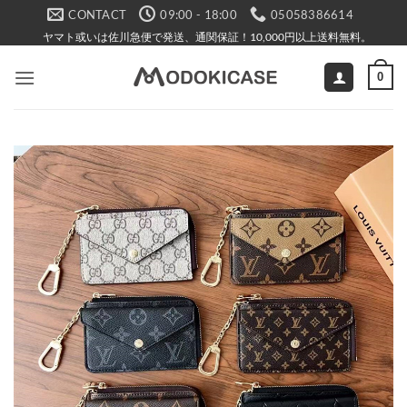
Skip
CONTACT
09:00 - 18:00
05058386614
to
ヤマト或いは佐川急便で発送、通関保証！10,000円以上送料無料。
content
0