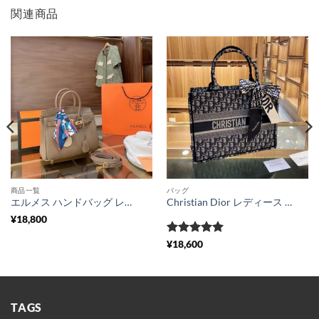
関連商品
商品一覧
バッグ
エルメス ハンドバッグ レディース hermes バーキン30 バッグ パロディ風 ショルダーバッグ 2wayトートバッグ レザー スカーフ付き ハイブランドバッグ 長く使える
Christian Dior レディース バッグ 激安 ディオール オブリーク ブックトート セレブ愛用 ハンドバッグ スカーフ付き dior風 カバン 新作 ファッション 送料無料 通販
¥
18,800
5段階中
5
の
¥
18,600
評価
TAGS