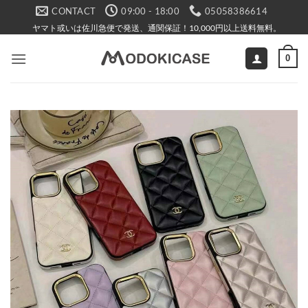
Skip
CONTACT
09:00 - 18:00
05058386614
to
ヤマト或いは佐川急便で発送、通関保証！10,000円以上送料無料。
content
0