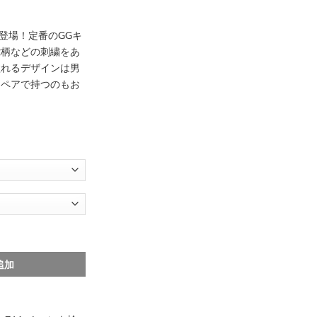
新作登場！定番のGGキ
蛇柄などの刺繍をあ
溢れるデザインは男
。ペアで持つのもお
ne17pro ケース ミッキー iphone17promax/16pro ケース gg キャンバス i
追加