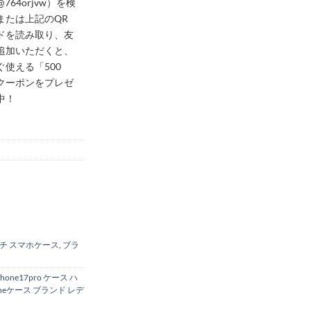
@764orjvw）を検
または上記のQR
ドを読み取り、友
追加いただくと、
ぐ使える「500
クーポンをプレゼ
中！
チ スマホケース
,
ブラ
phone17pro ケース ハ
oneケース ブランド レデ