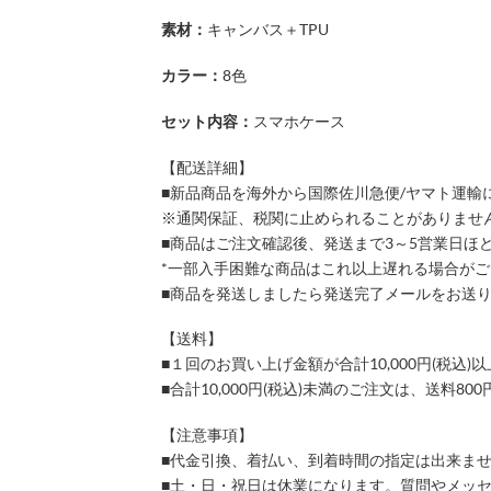
素材：
キャンバス＋TPU
カラー：
8色
セット内容：
スマホケース
【配送詳細】
■新品商品を海外から国際佐川急便/ヤマト運輸
※通関保証、税関に止められることがありませ
■商品はご注文確認後、発送まで3～5営業日ほ
*一部入手困難な商品はこれ以上遅れる場合が
■商品を発送しましたら発送完了メールをお送
【送料】
■１回のお買い上げ金額が合計10,000円(税
■合計10,000円(税込)未満のご注文は、送料8
【注意事項】
■代金引換、着払い、到着時間の指定は出来ま
■土・日・祝日は休業になります。質問やメッ