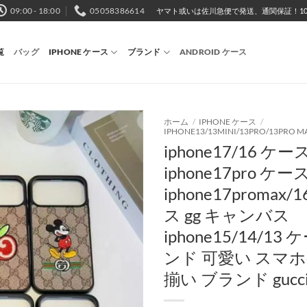
09:00 - 18:00
05058386614
ヤマト或いは佐川急便で発送、通関保証！10,
覧
バッグ
IPHONE ケース
ブランド
ANDROID ケース
ホーム
/
IPHONE ケース
/
IPHONE13/13MINI/13PRO/13PRO M
iphone17/16 ケ
iphone17pro ケ
iphone17promax/
ス gg キャンバス
iphone15/14/13
ンド 可愛い スマホ
揃い ブランド gucci