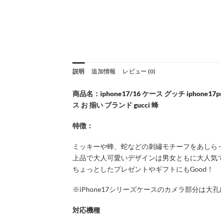
説明
追加情報
レビュー (0)
商品名：iphone17/16 ケース グッチ iphone17
ス お 揃い ブランド gucci 蜂
特徴：
ミッキーや蜂、蛇などの刺繡モチーフをあしらった
上品で大人可愛いデザインは男女ともに大人気
ちょっとしたプレゼントやギフトにもGood！
※iPhone17シリーズケースのカメラ部分は
対応機種