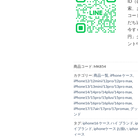
ID（
索、
コー
だち
今す
円」
ント
商品コード:
MK854
カテゴリー:
商品一覧
,
iPhone ケース
,
iPhone12/12mini/12pro/12pro max
,
iPhone13/13mini/13pro/13pro max
,
iPhone14/14pro/14plus/14pro max
,
iPhone15/15pro/15plus/15pro max
,
iPhone16/16pro/16plus/16pro max
,
iPhone17/17air/17pro/17promax
,
グッ
ンド
タグ:
iphone16 ケース ハイ ブランド
,
i
イブランド
,
iphoneケース お揃い
,
iph
ィース