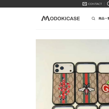
Skip
CONTACT
to
content
商品一