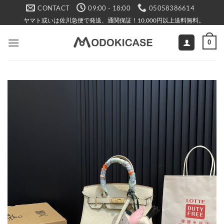
Skip
CONTACT
09:00 - 18:00
05058386614
to
ヤマト或いは佐川急便で発送、通関保証！10,000円以上送料無料。
content
0