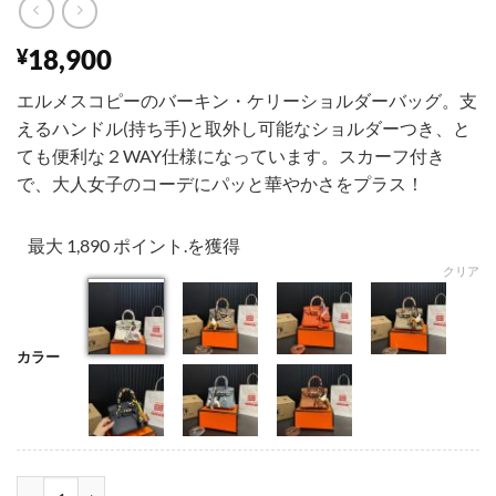
18,900
¥
エルメスコピーのバーキン・ケリーショルダーバッグ。支
えるハンドル(持ち手)と取外し可能なショルダーつき、と
ても便利な２WAY仕様になっています。スカーフ付き
で、大人女子のコーデにパッと華やかさをプラス！
最大 1,890 ポイント.を獲得
クリア
カラー
001
002
003
004
005
006
007
エルメス ケリー ショルダーバッグ 牛革 レディース HERMES バッグ