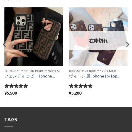
在庫切れ
IPHONE13/13MINI/13PRO/13PRO MAX
IPHONE11/11PRO/11PRO MAX
フェンディ コピー iphoneケース17 海外 セレブ メンズ iphone16pro/15 カバー ビジネス風 fendi 布 スマホケース iphone14pro max お揃い iphone13 携帯ケース 人気 韓国 iphone16pro スマホカバー 安い 軽量
ヴィトン 風 iphone16/16pro ケース ルイヴィトン iphone15pro/14plus ケース カード収納 可愛い iphone13/13pro ケース ブランド メンズ iphone12/11pro ケース ペア 大人
5段階中
5
の
5段階中
5
の
¥
5,500
¥
5,200
評価
評価
TAGS