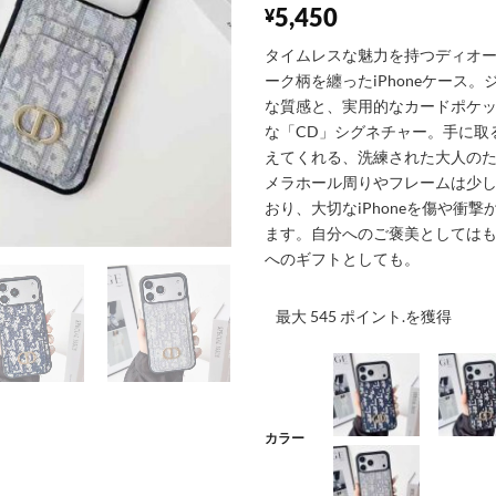
5,450
¥
タイムレスな魅力を持つディオール
ーク柄を纏ったiPhoneケース
な質感と、実用的なカードポケ
な「CD」シグネチャー。手に取
えてくれる、洗練された大人の
メラホール周りやフレームは少
おり、大切なiPhoneを傷や衝
ます。自分へのご褒美としては
へのギフトとしても。
最大 545 ポイント.を獲得
カラー
001
002