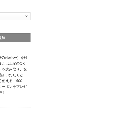
 カード 収納 ディオール 携帯ケース iphone16/16promax ケース カップル お 揃
追加
@764orjvw）を検
または上記のQR
ドを読み取り、友
追加いただくと、
ぐ使える「500
クーポンをプレゼ
中！