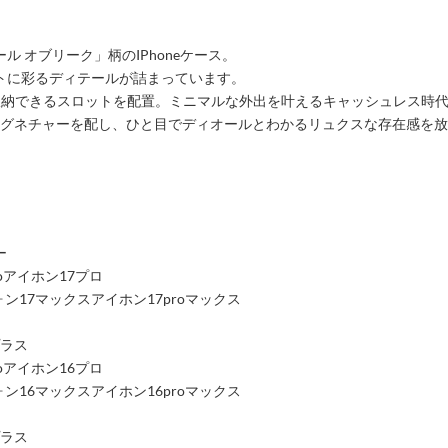
 オブリーク」柄のIPhoneケース。
トに彩るディテールが詰まっています。
枚収納できるスロットを配置。ミニマルな外出を叶えるキャッシュレス時
シグネチャーを配し、ひと目でディオールとわかるリュクスな存在感を
ー
roアイホン17プロ
アイフォン17マックスアイホン17proマックス
プラス
roアイホン16プロ
アイフォン16マックスアイホン16proマックス
プラス