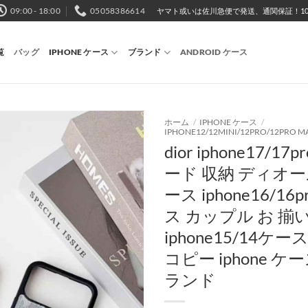
09:00 - 18:00
05058386614
ヤマト或いは佐川急便で発送、通関保証！10,
覧
バッグ
IPHONE ケース
ブランド
ANDROID ケース
ホーム
/
IPHONE ケース
/
IPHONE12/12MINI/12PRO/12PRO M
dior iphone17/1
ード 収納 ディオー
ース iphone16/16
ス カップル お 揃
iphone15/14ケ
コピー iphone ケ
ランド