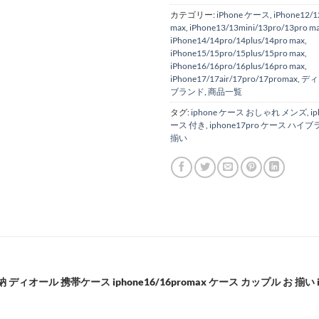
カテゴリー:
iPhone ケース
,
iPhone12/1
max
,
iPhone13/13mini/13pro/13pro m
iPhone14/14pro/14plus/14pro max
,
iPhone15/15pro/15plus/15pro max
,
iPhone16/16pro/16plus/16pro max
,
iPhone17/17air/17pro/17promax
,
ディ
ブランド
,
商品一覧
タグ:
iphone ケース おしゃれ メンズ
,
i
ース 付き
,
iphone17pro ケース ハイ
揃い
収納 ディオール 携帯ケース iphone16/16promax ケース カップル お 揃い i