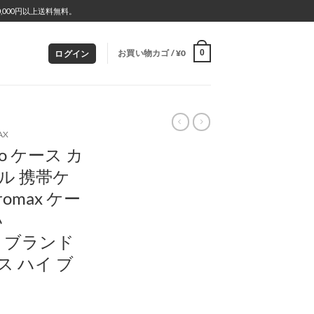
000円以上送料無料。
お買い物カゴ /
¥
0
0
ログイン
AX
7pro ケース カ
ル 携帯ケ
promax ケー
い
ース ブランド
ース ハイ ブ