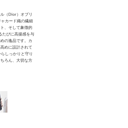
（Dior）オブリ
。ジャカード織の繊細
ット、そして象徴的
るたびに高揚感を与
ための逸品です。カ
し高めに設計されて
撃からしっかりと守り
もちろん、大切な方