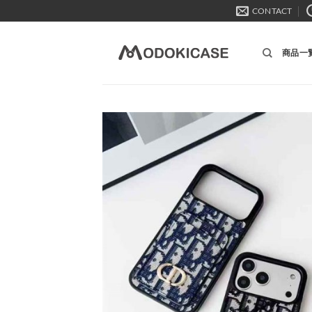
Skip
CONTACT
to
content
商品一