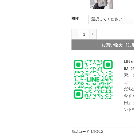
機種
003
dior iphone17/17pro ケース
お買い物カゴに
LINE
ID（
索、
コー
だち
今す
円」
ント
商品コード:
MK912