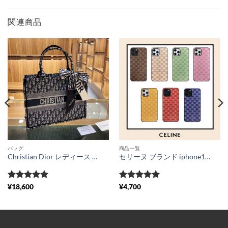
関連商品
バッグ
商品一覧
Christian Dior レディース バッグ 激安 ディオール オブリーク ブックトート セレブ愛用 ハンドバッグ スカーフ付き dior風 カバン 新作 ファッション 送料無料 通販
セリーヌ ブランド iphone15/15proケース 可愛い celine 風 iphone14pro/13 保護カバー お揃い シンプル スマホケース11/11pro ちゃんと届く トリオンフ柄 iphonexs max/xr かばー 2021 新作
5段階中
5
の
5段階中
5
の
¥
18,600
¥
4,700
評価
評価