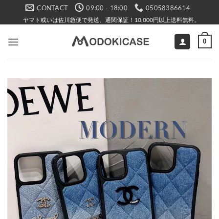
Skip
CONTACT
09:00 - 18:00
05058386614
to
ヤマト或いは佐川急便で発送、通関保証！10,000円以上送料無料。
content
0