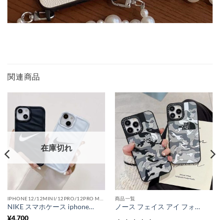
関連商品
在庫切れ
IPHONE12/12MINI/12PRO/12PRO MAX
商品一覧
NIKE スマホケース iphone15/15pro お揃い ナイキ パロディ アイフォン14pro max/13pro カバー 個性的 iphone12pro/12 ケース シンプル かっこいい
ノース フェイス アイ フォン15/15pro ケース 迷彩 north face iphone13pro/12/11 カバー ハイ ブランド メンズ iphone11ケース カップル 衝撃 に 強い
¥
4,700