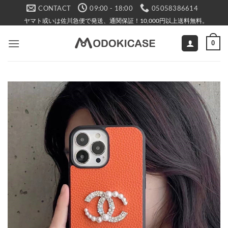
Skip
CONTACT
09:00 - 18:00
05058386614
to
ヤマト或いは佐川急便で発送、通関保証！10,000円以上送料無料。
content
0