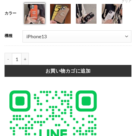
クリア
カラー
001
002
003
004
機種
iphone17/17proケース シャネル風 chenel スマホ ショルダー iph
お買い物カゴに追加