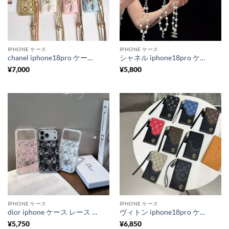
IPHONE ケース
IPHONE ケース
chanel iphone18pro ケース シャネル iphone17/17pro ケース ショルダー iphoneケース 斜めがけ ブランド iphone15/15pro/14 ケース ハイ ブランド 携帯ケース ブランド
シャネル iphone18pro ケース iphoneケース 人気ブランド 女性 30代 スマホケース パール チェーン 付き iphone17/17proケース 可愛い ブランド iphone16/16promaxケース ハイ ブランド
¥
7,000
¥
5,800
IPHONE ケース
IPHONE ケース
dior iphone ケース レース ディオール アイフォンケース 18プロ iphone17/17pro ケース ブランド レディース ハイブランド iphone16/15proケース カメラ保護リング 付き
ヴィトン iphone18pro ケース 手帳型 iphone18pro ケース 手帳 型 ブランド ルイ ヴィトン スマホケース 手帳 型 スマホケース 手帳 型 大人 おしゃれ iphone17/16/15/14
¥
5,750
¥
6,850