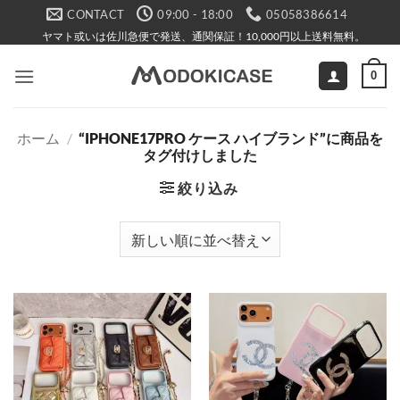
Skip
CONTACT
09:00 - 18:00
05058386614
to
ヤマト或いは佐川急便で発送、通関保証！10,000円以上送料無料。
content
0
ホーム
/
“IPHONE17PRO ケース ハイブランド”に商品を
タグ付けしました
絞り込み