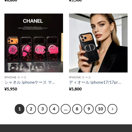
¥
6,800
¥
5,500
IPHONE ケース
IPHONE ケース
シャネル iphoneケース マグセーフ chanel 携帯ケース グリップ 付き iphoneケース 人気女子 iphoneケース ブランド かわいい アイフォンケース ハイブランド
ディオール iphone17/17pro ケース ミラー 付き iphone16/16pro ケース dior風 iPhoneケース 人気ブランド 女子 40代 スマホケース 女性 人気 IPhone15/14/13 ケース ハイ ブランド
¥
5,950
¥
5,800
1
2
3
4
…
8
9
10