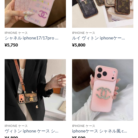
IPHONE ケース
IPHONE ケース
シャネル iphone17/17pro ケース ガラス iphoneケース 人気ブランド 女子 スマホケース chanel iphone16/16promax ケース キラキラ ストーン アイフォン15/15プロケースブランド
ルイ ヴィトン iphoneケース モノグラム ビィトン 携帯 ケース gucci iphone17/17pro ケース コピー ハイブランド iphoneケース iphone16/15/14/13ケース 大人可愛い ブランド
¥
5,750
¥
5,800
IPHONE ケース
IPHONE ケース
ヴィトン iphone ケース ショルダー iphone17/17pro ケース ストラップ 付き ルイヴィトン iphoneケース メンズ/レディース スマホ ショルダー ハイ ブランド 2026 iphone ケース 斜めがけ
iphoneケース シャネル風 chanel iphone17 /17proケース iphoneケース ハイブランド 女子 スマホケース デコ iphone16/16promaxケース カメラ保護