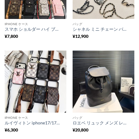
IPHONE ケース
バッグ
スマホ ショルダー ハイ ブランド 人気 30 代～50 代 スマホ ショルダー ブランド gucci ヴィトン スマホ ショルダー カード入れ スマホ ショルダー かわいい メンズ/レディース
シャネル ミニ チェーン バッグ ミニ ショルダー バッグ 人気 ブランド chanel 財布 キャビア スキン 斜 めがけ バッグ 小さめ ブランド 財布 機能 付き ショルダー バッグ ブランド
¥
7,800
¥
12,900
IPHONE ケース
バッグ
ルイヴィトン iphone17/17proケース ヴィトン スマホ ショルダー iphoneケース カード収納 おしゃれ カードケース 付き iPhone16/16pro maxケース ブランド iphone15/14ケース 斜めがけ 人気ランキング
ロエベ リュック メンズ レディース フラメンコ リュック ハイ ブランド メンズ loewe バックパック レザー ブランド リュック レディース リュック 大 容量 ブランド
¥
6,300
¥
20,800