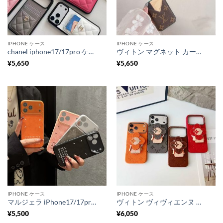
IPHONE ケース
IPHONE ケース
chanel iphone17/17pro ケース シャネル 風 スマホケース iphone16/15pro ケース カード 収納 iphoneケース 背面収納 ハイブランド iphone14/13pro max ケース 女子 ブランド
ヴィトン マグネット カード ケース magsafe カード ケース ブランド ルイ ヴィトン ポルト カルト マグネット magsafe カード ケース かわいい iphone カード ケース 磁石
¥
5,650
¥
5,650
IPHONE ケース
IPHONE ケース
マルジェラ iPhone17/17proケース メンズ プレゼント Margiela スマホケース 似てる ブランド ハイブランド スマホケース メンズ 30代 40代 大人カップル IPhone16/15proケース
ヴィトン ヴィヴィエンヌ スマホケース magsafe 対応 ケース ブランド ルイ ヴィトン iphone17/17pro max ケース グリップ 付き iphone16/16proケース ブランド レディース マグセーフ 対応 ケース かわいい
¥
5,500
¥
6,050