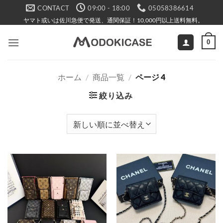
Skip
CONTACT
09:00 - 18:00
05058386614
to
ヤマト或いは佐川急便で発送、通関保証！10,000円以上送料無料。
content
0
ホーム
/
商品一覧
/
ページ 4
絞り込み