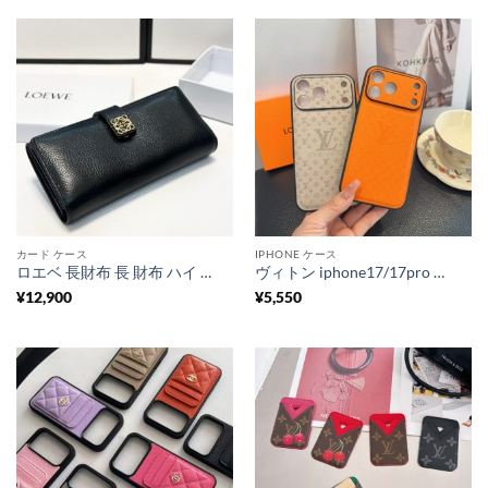
カード ケース
IPHONE ケース
ロエベ 長財布 長 財布 ハイ ブランド メンズ loewe 財布 新作 財布 黒 ブランド 男性 が 持っ てい て かっこいい 財布 ブランド 長 財布 40 代/50 代 人気
ヴィトン iphone17/17pro ケース 型 押し ルイ ヴィトン 携帯ケース iphone17 プロ マックス ケース ハイ ブランド スマホケース お 揃い iphone16/16proケース ブランド コピー
¥
12,900
¥
5,550