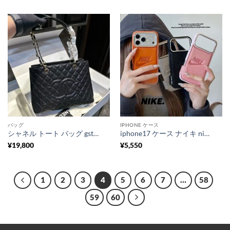
バッグ
IPHONE ケース
シャネル トート バッグ gst chanel バッグ トート バッグ レディース ブランド 女性 バッグ 人気 40代 ハイブランド 流行り廃り のないブランドバッグ
iphone17 ケース ナイキ nike スマホケース iphone17pro iphone16/16プロ ケース ブランド おしゃれ スマホケース 人気 高校生 男子 iphone15/14ケース ペア カップル
¥
19,800
¥
5,550
1
2
3
4
5
6
7
…
58
59
60