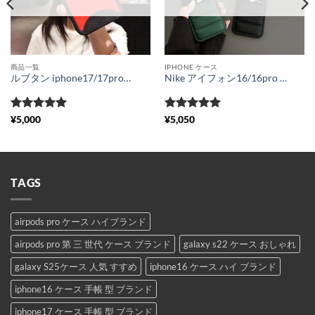
商品一覧
IPHONE ケース
ルブタン iphone17/17proケース パロディ Louboutin iphone16/15/14 シリコン ケース 芸能人 iphone13pro レッド ケース ハイ ブランド メンズ アイフォン11proカバー 激安 おすすめ
Nike アイフォン16/16pro max カバー 新作 ナイキ iphone15/14pro ケース お揃い さりげない スマホケース 13/12 ダウン 個性 的 おしゃれ
5段階中
5
の
5段階中
5
の
¥
5,000
¥
5,050
評価
評価
TAGS
airpods pro ケース ハイブランド
airpods pro 第 三 世代 ケース ブランド
galaxy s22 ケース おしゃれ
galaxy S25ケース 人気 すすめ
iphone16 ケース ハイ ブランド
iphone16 ケース 手帳 型 ブランド
iphone17 ケース 手帳 型 ブランド