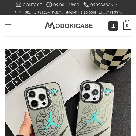
Skip
CONTACT
09:00 - 18:00
05058386614
to
ヤマト或いは佐川急便で発送、通関保証！10,000円以上送料無料。
content
0