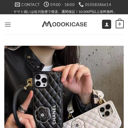
Skip
CONTACT
09:00 - 18:00
05058386614
to
ヤマト或いは佐川急便で発送、通関保証！10,000円以上送料無料。
content
0