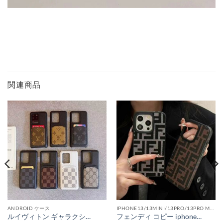
関連商品
ANDROID ケース
IPHONE13/13MINI/13PRO/13PRO MAX
ルイヴィトン ギャラクシーケース s20 カード収納 galaxy s20+/note20 カバー メンズ 人気 ヴィトンパロディ galaxyノート10/note10+ケース ビジネス風 vuttion アンドロイドケース galaxys10 背面ポケット
フェンディ コピー iphoneケース17 海外 セレブ メンズ iphone16pro/15 カバー ビジネス風 fendi 布 スマホケース iphone14pro max お揃い iphone13 携帯ケース 人気 韓国 iphone16pro スマホカバー 安い 軽量