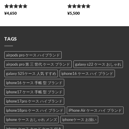
5段階中
5
の
5段階中
5
の
¥
4,650
¥
5,500
評価
評価
TAGS
airpods pro ケース ハイブランド
airpods pro 第 三 世代 ケース ブランド
galaxy s22 ケース おしゃれ
galaxy S25ケース 人気 すすめ
iphone16 ケース ハイ ブランド
iphone16 ケース 手帳 型 ブランド
iphone17 ケース 手帳 型 ブランド
iphone17pro ケース ハイブランド
iphone18pro ケース ハイ ブランド
iPhone Air ケース ハイ ブランド
iphone ケース おしゃれ メンズ
iphoneケース お揃い
iphone ケース カード ケース 付き