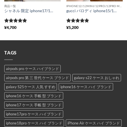
商品一覧
IPHONE12/12MINI/12PRO/12PRO MAX
シャネル 限定 iphone17/16/15ケース 人気 アイフォン14pro/13pro max カバー chanel レディース iphone12 保護ケース パロディ 安全 携帯ケース iphone11 高級ブランド
gucci パロディ iphone15/14/14plus ケース 花柄 アイフォン13proカバー 大人 可愛い iphone12pro max/12pro ケース グッチ コピー 携帯ケース ブランド 女性
5段階中
5
の
5段階中
5
の
¥
4,700
¥
5,200
評価
評価
TAGS
airpods pro ケース ハイブランド
airpods pro 第 三 世代 ケース ブランド
galaxy s22 ケース おしゃれ
galaxy S25ケース 人気 すすめ
iphone16 ケース ハイ ブランド
iphone16 ケース 手帳 型 ブランド
iphone17 ケース 手帳 型 ブランド
iphone17pro ケース ハイブランド
iphone18pro ケース ハイ ブランド
iPhone Air ケース ハイ ブランド