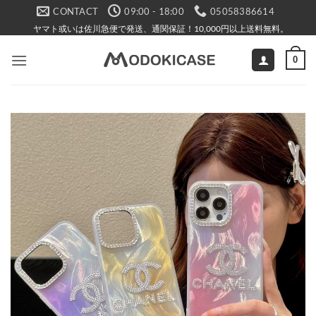
Skip
CONTACT
09:00 - 18:00
05058386614
to
ヤマト或いは佐川急便で発送、通関保証！10,000円以上送料無料。
content
0