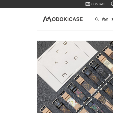
Skip
CONTACT
to
content
商品一