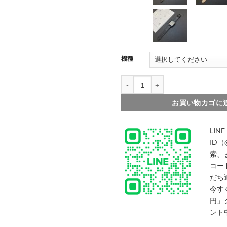
007
008
機種
010
アップル ウォッチ バンド ハイブランド a
お買い物カゴに
LINE
ID（
索、
コー
だち
今す
円」
ント