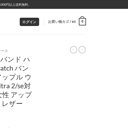
000円以上送料無料。
お買い物カゴ /
¥
0
0
ログイン
ケース
 バンド ハ
atch バン
アップル ウ
tra 2/se対
女性 アップ
 レザー