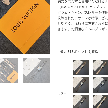
男女を問わずご使用いただける
（LOUIS VUITTON）アップ
グラム・キャンバスレザーを使
洗練されたデザインが特徴。ど
せやすく、流行りに左右されず
きます。お洒落な方へのプレゼ
最大 515 ポイント.を獲得
001
002
カラー
004
005