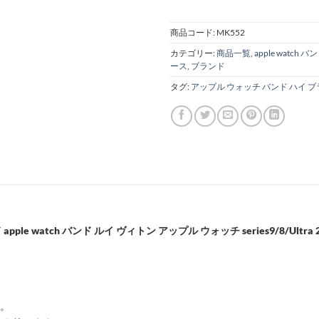
商品コード:
MK552
カテゴリー:
商品一覧
,
apple watch バ
ース
,
ブランド
タグ:
アップル ウォッチ バンド ハイ 
e watch バンド ルイ ヴィトン アップル ウォッチ series9/8/Ultr
ド。