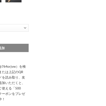
009
pple watch バンド ルイ ヴィトン アップル ウォッチ series9/8/Ultr
追加
@764orjvw）を検
または上記のQR
ドを読み取り、友
追加いただくと、
ぐ使える「500
クーポンをプレゼ
中！