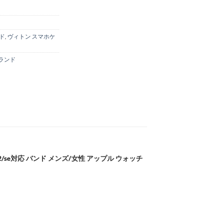
ンド
,
ヴィトン スマホケ
ブランド
a 2/se対応 バンド メンズ/女性 アップル ウォッチ