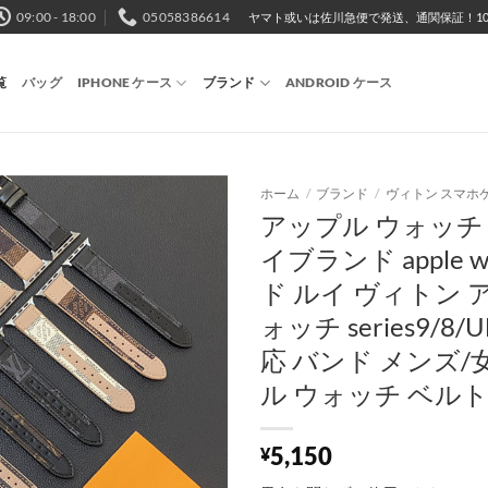
09:00 - 18:00
05058386614
ヤマト或いは佐川急便で発送、通関保証！10,
覧
バッグ
IPHONE ケース
ブランド
ANDROID ケース
ホーム
/
ブランド
/
ヴィトン スマホ
アップル ウォッチ
イブランド apple w
ド ルイ ヴィトン 
ォッチ series9/8/Ul
応 バンド メンズ/
ル ウォッチ ベルト
5,150
¥