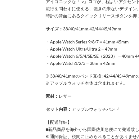
アイコニックな「lv」ロゴが、程よいアクセン
流行を問わずに使える、飽きの来ないデザイン
時計の背面にあるクイックリリースボタンを押
サイズ：
38/40/41mm,42/44/45/49mm
・Apple Watch Series 9/8/7＝41mm 45mm
・Apple Watch Ultra/Ultra 2＝49mm
・Apple Watch 6/5/4/SE/SE（2023）＝40mm 
・Apple Watch1/2/3＝38mm 42mm
※38/40/41mmのバンド互換; 42/44/45/49
※アップルウォッチ本体は含まれません。
素材：
レザー
セット内容：
アップルウォッチバンド
【配送詳細】
■新品商品を海外から国際佐川急便にて発送致
※通関保証、税関に止められることがありませ