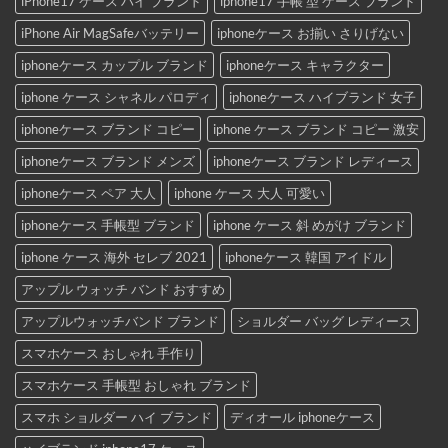
iPhone17 ケース ハイ ブランド
iphone17 手帳 型 ケース ブランド
iPhone Air MagSafeバッテリー
iphoneケース お揃い さりげない
iphoneケース カップル ブランド
iphoneケース キャラクター
iphone ケース シャネル パロディ
iphoneケース ハイブランド 女子
iphoneケース ブランド コピー
iphone ケース ブランド コピー 激安
iphoneケース ブランド メンズ
iphoneケース ブランド レディース
iphoneケース ペア 大人
iphone ケース 大人 可愛い
iphoneケース 手帳型 ブランド
iphone ケース 斜 めがけ ブランド
iphone ケース 海外 セレブ 2021
iphoneケース 韓国 アイドル
アップル ウォッチ バンド おすすめ
アップルウォッチバンド ブランド
ショルダー バッグ レディース
スマホケース おしゃれ 手作り
スマホケース 手帳型 おしゃれ ブランド
スマホ ショルダー ハイ ブランド
ディオール iphoneケース