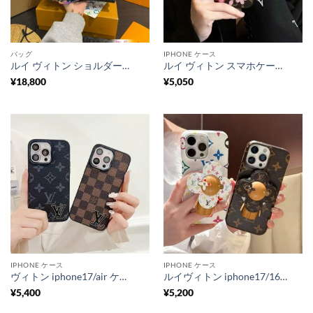
バッグ
IPHONE ケース
ルイ ヴィトン ショルダーバッグ ヴィトン Vuitton レア クッサン PM ブランドコピー ハイ ブランド バッグ レディース ルイ ヴィトン トート バッグ メンズ ショルダー バッグ ブランド 安い 佐川送料無料 安全サイト
ルイ ヴィトン スマホケース ブランド iphone16/16promaxケース ハイ ブランド vuitton 携帯カバー 桜 iphone15/14pro ケース ブランド 可愛い iphone ケース
¥
18,800
¥
5,050
IPHONE ケース
IPHONE ケース
ヴィトン iphone17/air ケース ルイヴィトン スマホケース アイ フォン16/15pro ケース ハイ ブランド iphone14/13 ケース メンズ 人気 iphone12カバー 高級ブランドパロディ
ルイヴィトン iphone17/16proケース magsafe iphone16/15pro max ケース ヴィトン ヴィヴィエンヌ iphoneケース15/14 キャラクター iphone ケース スタンド 付き 人気 女子
¥
5,400
¥
5,200