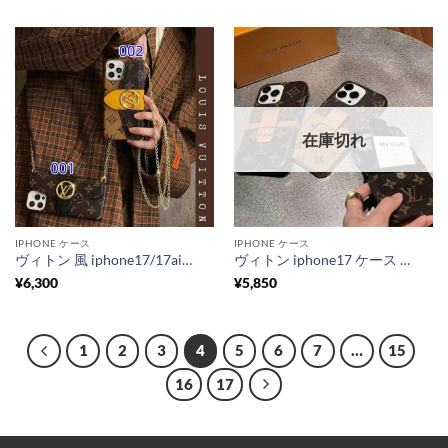
在庫切れ
IPHONE ケース
IPHONE ケース
ヴィトン 風 iphone17/17air ケース スマホ ショルダー ルイ ヴィトン iphone17pro/16pro ケース ショルダー 人気 ランキング スマホケース 斜 めがけ ハイ ブランド カード 収納 背面
ヴィトン iphone17 ケース iphone17pro ケース カード 収納 ハイ ブランド iphone16/16pro ケース vuitton スマホケース お 揃い ブランド iphone15/14/13 ケース 大人 可愛い
¥
6,300
¥
5,850
1
2
3
4
5
6
7
…
15
16
17