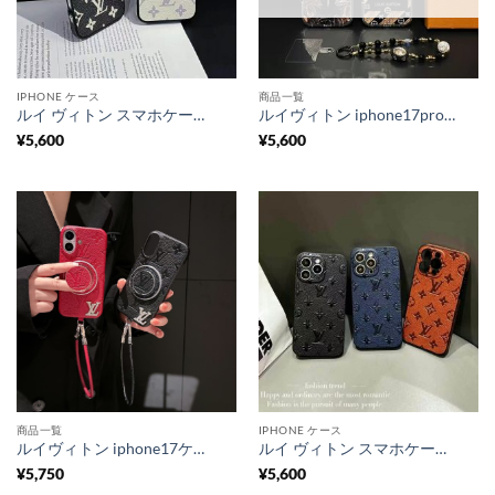
IPHONE ケース
商品一覧
ルイ ヴィトン スマホケース エンボス vuitton 風 iphone17 ケース iphone17pro ケース 新作レザー ブランド iphone16/15/14 ケース メンズ ハイ ブランド スマホケース 「カメラレンズフィルム付き」
ルイヴィトン iphone17pro/17 ケース dior ビーズチェーン付き ヴィトン風 iphone16/15 ケース 韓国 ブランド iphone14pro ケース 頑丈 かわいい 携帯 ケース おしゃれ
¥
5,600
¥
5,600
商品一覧
IPHONE ケース
ルイヴィトン iphone17ケース ブランド magsafe ギャラクシー ケース galaxy S25U ヴィトン ストラップ付き iphoneケース16/15 スマホカバー スタンド 人気 女子
ルイ ヴィトン スマホケース エンボス vuitton 風 iphone17/16 ケース iphone16pro/15pro ケース レザー ブランド iphone15/14 ケース メンズ ハイ ブランド スマホケース ブランド 人気
¥
5,750
¥
5,600