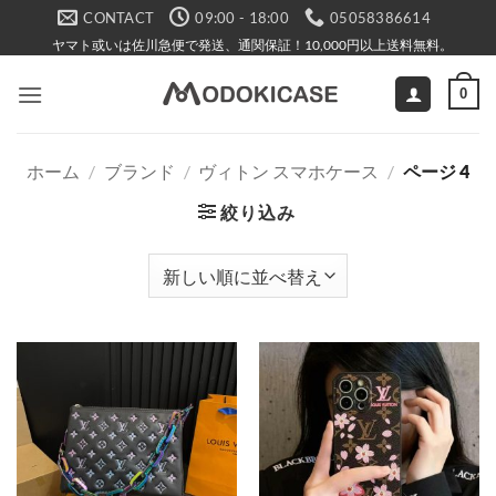
Skip
CONTACT
09:00 - 18:00
05058386614
to
ヤマト或いは佐川急便で発送、通関保証！10,000円以上送料無料。
content
0
ホーム
/
ブランド
/
ヴィトン スマホケース
/
ページ 4
絞り込み